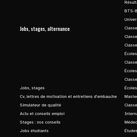
Résul
BTS-
Univer
Jobs, stages, alternance
Classe
Class
Class
Écoles
Classe
École
Class
Jobs, stages
Écoles
Cv, lettres de motivation et entretiens d'embauche
Master
Simulateur de qualité
Class
Actu et conseils emploi
Intern
Stages : nos conseils
Médec
Jobs étudiants
Études