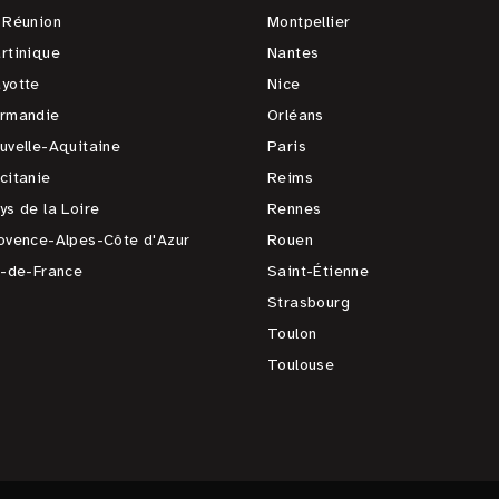
 Réunion
Montpellier
rtinique
Nantes
yotte
Nice
rmandie
Orléans
uvelle-Aquitaine
Paris
citanie
Reims
ys de la Loire
Rennes
ovence-Alpes-Côte d'Azur
Rouen
e-de-France
Saint-Étienne
Strasbourg
Toulon
Toulouse