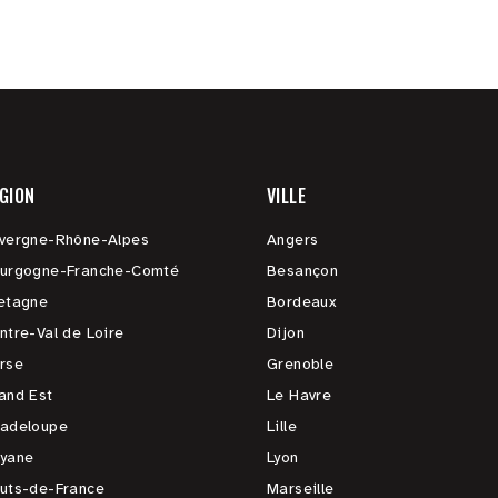
GION
VILLE
vergne-Rhône-Alpes
Angers
urgogne-Franche-Comté
Besançon
etagne
Bordeaux
ntre-Val de Loire
Dijon
rse
Grenoble
and Est
Le Havre
adeloupe
Lille
yane
Lyon
uts-de-France
Marseille