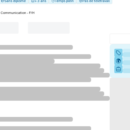
Sans diplôme
> 3 ans
Temps plein
Pas de télétravail
 Communication - F/H