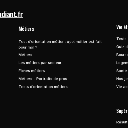
udiant.fr
Vie é
Métiers
Tests 
Test d'orientation métier : quel métier est fait
Quiz d
pour moi ?
Métiers
Bours
Les métiers par secteur
Logem
Fiches métiers
Santé
Métiers - Portraits de pros
Nos je
Tests d'orientation métiers
Vie as
Supér
Résul