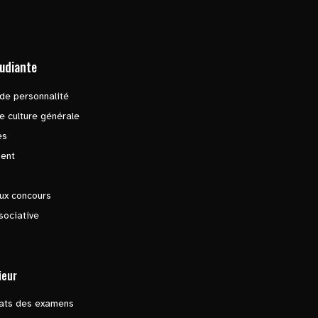
tudiante
de personnalité
e culture générale
es
ent
ux concours
sociative
ieur
tats des examens