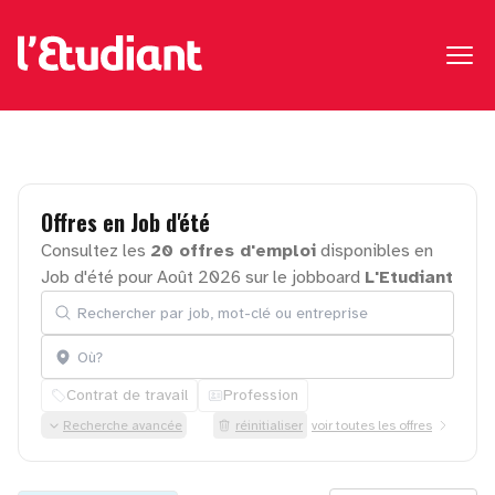
Offres
en
Job
d'été
Consultez les
20 offres d'emploi
disponibles en
Job d'été pour Août 2026 sur le jobboard
L'Etudiant
Rechercher par job, mot-clé ou entreprise
Localisation
Contrat de travail
Profession
Recherche avancée
réinitialiser
voir toutes les offres