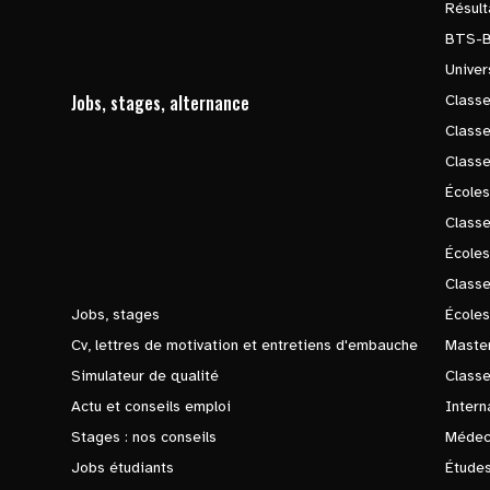
Résul
BTS-
Univer
Jobs, stages, alternance
Classe
Class
Class
Écoles
Classe
École
Class
Jobs, stages
Écoles
Cv, lettres de motivation et entretiens d'embauche
Master
Simulateur de qualité
Class
Actu et conseils emploi
Intern
Stages : nos conseils
Médec
Jobs étudiants
Études