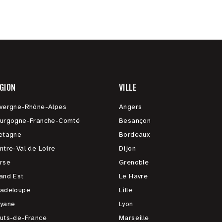
GION
VILLE
vergne-Rhône-Alpes
Angers
urgogne-Franche-Comté
Besançon
etagne
Bordeaux
ntre-Val de Loire
Dijon
rse
Grenoble
and Est
Le Havre
adeloupe
Lille
yane
Lyon
uts-de-France
Marseille