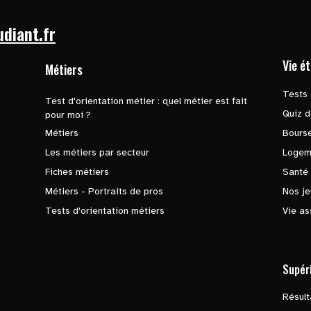
udiant.fr
Vie é
Métiers
Tests 
Test d'orientation métier : quel métier est fait
Quiz d
pour moi ?
Métiers
Bours
Les métiers par secteur
Logem
Fiches métiers
Santé
Métiers - Portraits de pros
Nos je
Tests d'orientation métiers
Vie as
Supér
Résul