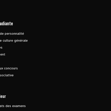
tudiante
de personnalité
e culture générale
es
ent
ux concours
sociative
ieur
tats des examens