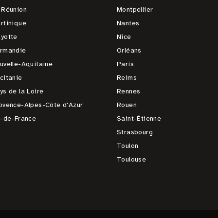
 Réunion
Montpellier
rtinique
Nantes
yotte
Nice
rmandie
Orléans
uvelle-Aquitaine
Paris
citanie
Reims
ys de la Loire
Rennes
ovence-Alpes-Côte d'Azur
Rouen
e-de-France
Saint-Étienne
Strasbourg
Toulon
Toulouse