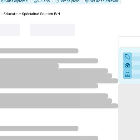
Sans diplôme
> 3 ans
Temps plein
Pas de télétravail
 Educateur Spécialisé Soutien F/H