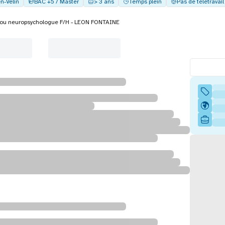
n-Velin
BAC +5 / Master
> 3 ans
Temps plein
Pas de télétravail
 ou neuropsychologue F/H - LEON FONTAINE