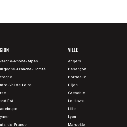
GION
VILLE
vergne-Rhône-Alpes
Angers
urgogne-Franche-Comté
Besançon
etagne
Bordeaux
ntre-Val de Loire
Dijon
rse
Grenoble
and Est
Le Havre
adeloupe
Lille
yane
Lyon
uts-de-France
Marseille