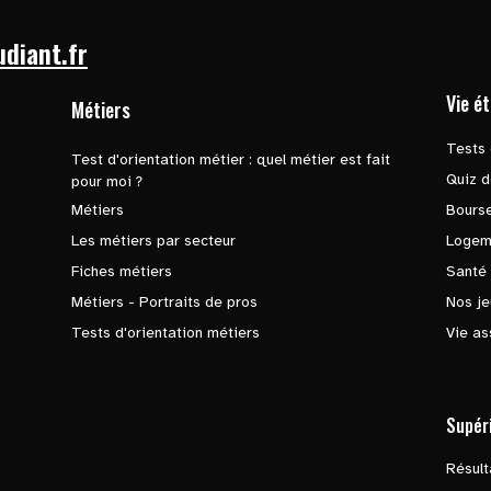
udiant.fr
Vie é
Métiers
Tests 
Test d'orientation métier : quel métier est fait
Quiz d
pour moi ?
Métiers
Bours
Les métiers par secteur
Logem
Fiches métiers
Santé
Métiers - Portraits de pros
Nos je
Tests d'orientation métiers
Vie as
Supér
Résul