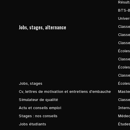
Résul
BTS-
Univer
Jobs, stages, alternance
Classe
Class
Class
Écoles
Classe
École
Class
Jobs, stages
Écoles
Cv, lettres de motivation et entretiens d'embauche
Master
Simulateur de qualité
Class
Actu et conseils emploi
Intern
Stages : nos conseils
Médec
Jobs étudiants
Études