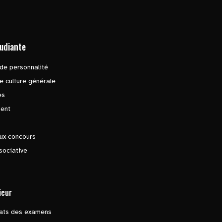
tudiante
de personnalité
e culture générale
es
ent
ux concours
sociative
ieur
tats des examens