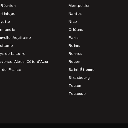
 Réunion
Montpellier
rtinique
Nantes
yotte
Nice
rmandie
Orléans
uvelle-Aquitaine
Paris
citanie
Reims
ys de la Loire
Rennes
ovence-Alpes-Côte d'Azur
Rouen
e-de-France
Saint-Étienne
Strasbourg
Toulon
Toulouse