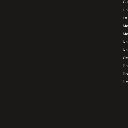
Gu
Ha
La
Ma
Ma
No
No
Oc
Pa
Pr
Îl