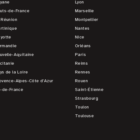
yane
Lyon
uts-de-France
Marseille
 Réunion
Montpellier
rtinique
Nantes
yotte
Nice
rmandie
Orléans
uvelle-Aquitaine
Paris
citanie
Reims
ys de la Loire
Rennes
ovence-Alpes-Côte d'Azur
Rouen
e-de-France
Saint-Étienne
Strasbourg
Toulon
Toulouse