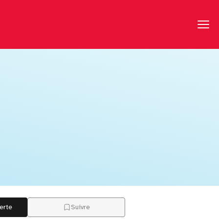
erte
Suivre