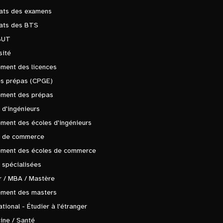
tats des examens
tats des BTS
BUT
sité
ment des licences
es prépas (CPGE)
ement des prépas
 d'ingénieurs
ment des écoles d'ingénieurs
s de commerce
ement des écoles de commerce
 spécialisées
 / MBA / Mastère
ement des masters
ational - Étudier à l'étranger
ine / Santé