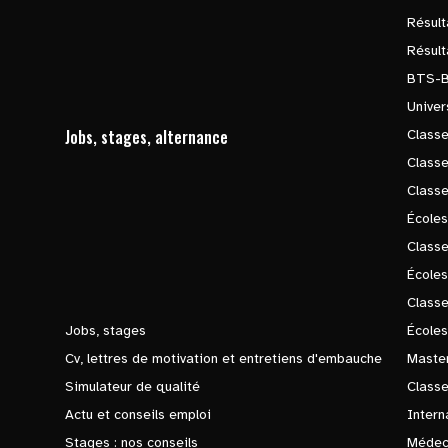
Résul
Résul
BTS-
Univer
Jobs, stages, alternance
Classe
Class
Class
Écoles
Classe
École
Class
Jobs, stages
Écoles
Cv, lettres de motivation et entretiens d'embauche
Master
Simulateur de qualité
Class
Actu et conseils emploi
Intern
Stages : nos conseils
Médec