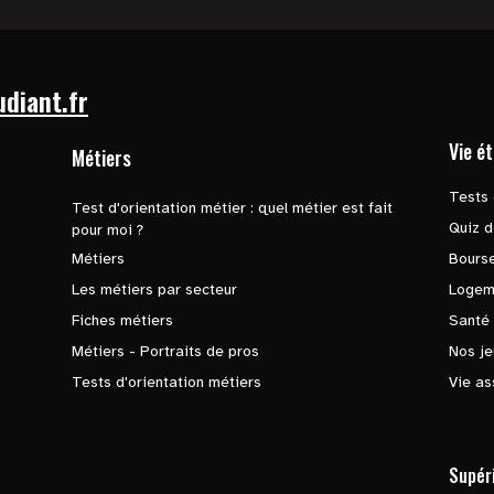
udiant.fr
Vie é
Métiers
Tests 
Test d'orientation métier : quel métier est fait
Quiz d
pour moi ?
Métiers
Bours
Les métiers par secteur
Logem
Fiches métiers
Santé
Métiers - Portraits de pros
Nos je
Tests d'orientation métiers
Vie as
Supér