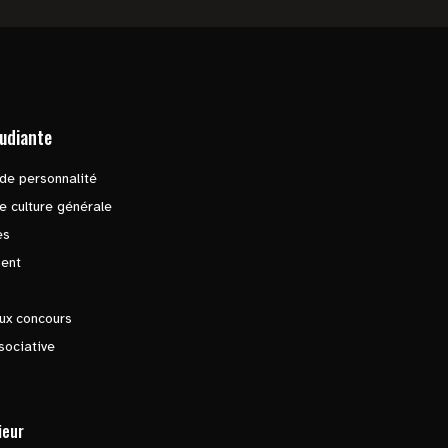
tudiante
de personnalité
e culture générale
es
ent
ux concours
sociative
ieur