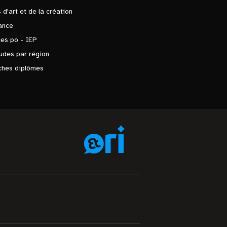
 d'art et de la création
ance
es po - IEP
udes par région
ches diplômes