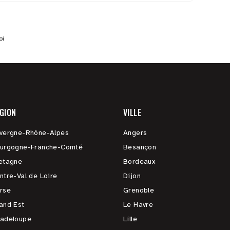
oi
GION
VILLE
vergne-Rhône-Alpes
Angers
urgogne-Franche-Comté
Besançon
etagne
Bordeaux
ntre-Val de Loire
Dijon
rse
Grenoble
and Est
Le Havre
adeloupe
Lille