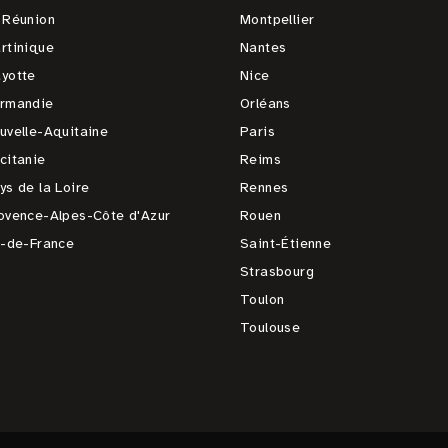
 Réunion
Montpellier
rtinique
Nantes
yotte
Nice
rmandie
Orléans
uvelle-Aquitaine
Paris
citanie
Reims
ys de la Loire
Rennes
ovence-Alpes-Côte d'Azur
Rouen
e-de-France
Saint-Étienne
Strasbourg
Toulon
Toulouse