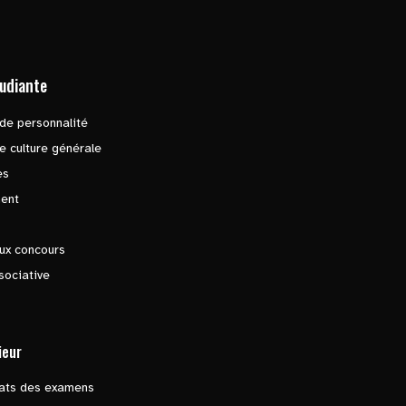
tudiante
de personnalité
e culture générale
es
ent
ux concours
sociative
ieur
tats des examens