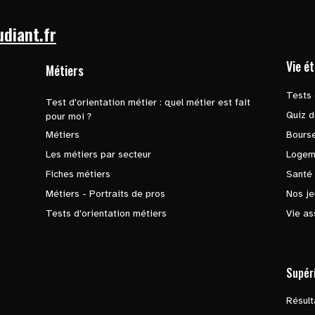
udiant.fr
Vie é
Métiers
Tests 
Test d'orientation métier : quel métier est fait
Quiz d
pour moi ?
Métiers
Bours
Les métiers par secteur
Logem
Fiches métiers
Santé
Métiers - Portraits de pros
Nos je
Tests d'orientation métiers
Vie as
Supér
Résul