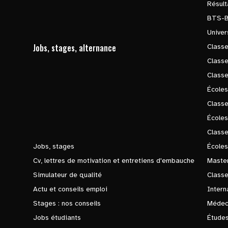
Résul
BTS-
Univer
Jobs, stages, alternance
Classe
Class
Class
Écoles
Classe
École
Class
Jobs, stages
Écoles
Cv, lettres de motivation et entretiens d'embauche
Master
Simulateur de qualité
Class
Actu et conseils emploi
Intern
Stages : nos conseils
Médec
Jobs étudiants
Études