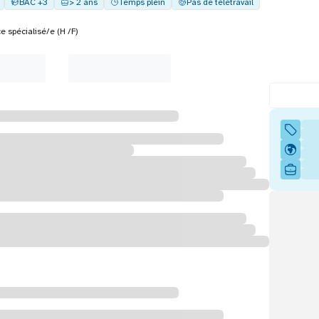
BAC +3
> 2 ans
Temps plein
Pas de télétravail
e spécialisé/e (H /F)