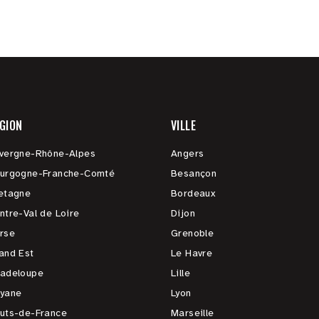
GION
VILLE
vergne-Rhône-Alpes
Angers
urgogne-Franche-Comté
Besançon
etagne
Bordeaux
ntre-Val de Loire
Dijon
rse
Grenoble
and Est
Le Havre
adeloupe
Lille
yane
Lyon
uts-de-France
Marseille