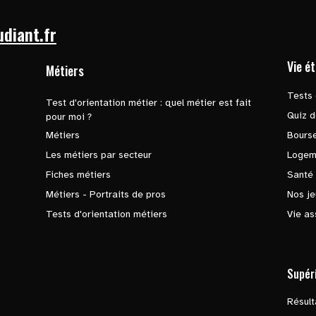
udiant.fr
Vie é
Métiers
Tests 
Test d'orientation métier : quel métier est fait
Quiz d
pour moi ?
Métiers
Bours
Les métiers par secteur
Logem
Fiches métiers
Santé
Métiers - Portraits de pros
Nos je
Tests d'orientation métiers
Vie as
Supér
Résul