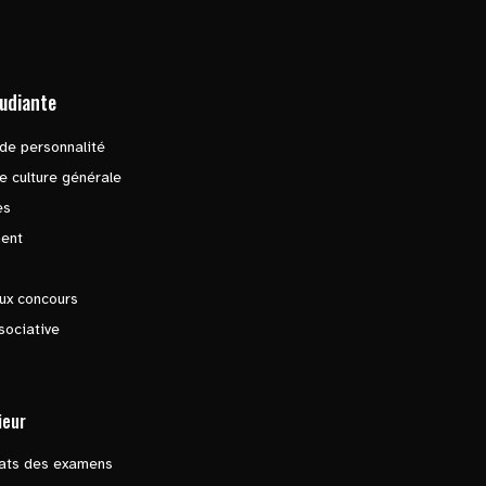
tudiante
de personnalité
e culture générale
es
ent
ux concours
sociative
ieur
tats des examens