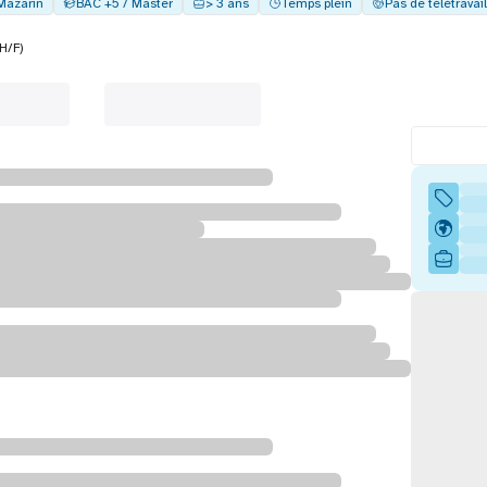
-Mazarin
BAC +5 / Master
> 3 ans
Temps plein
Pas de télétravail
H/F)