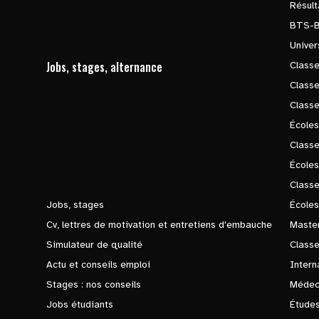
Résul
BTS-
Univer
Jobs, stages, alternance
Classe
Class
Class
Écoles
Classe
École
Class
Jobs, stages
Écoles
Cv, lettres de motivation et entretiens d'embauche
Master
Simulateur de qualité
Class
Actu et conseils emploi
Intern
Stages : nos conseils
Médec
Jobs étudiants
Études