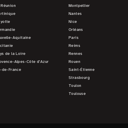
 Réunion
Montpellier
rtinique
Nantes
yotte
Nice
rmandie
Orléans
uvelle-Aquitaine
Paris
citanie
Reims
ys de la Loire
Rennes
ovence-Alpes-Côte d'Azur
Rouen
e-de-France
Saint-Étienne
Strasbourg
Toulon
Toulouse