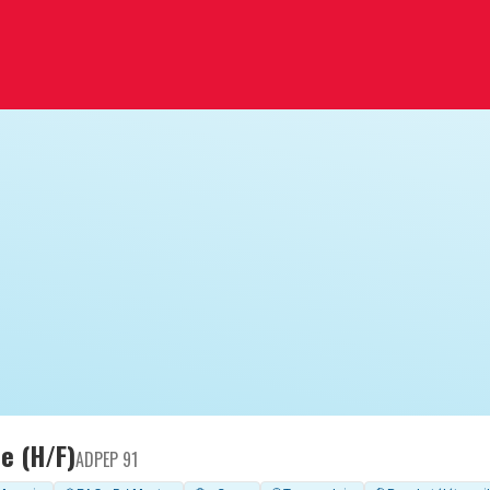
e (H/F)
ADPEP 91