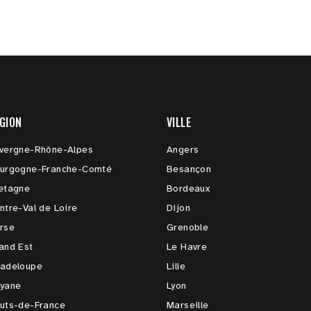
GION
VILLE
vergne-Rhône-Alpes
Angers
urgogne-Franche-Comté
Besançon
etagne
Bordeaux
ntre-Val de Loire
Dijon
rse
Grenoble
and Est
Le Havre
adeloupe
Lille
yane
Lyon
uts-de-France
Marseille