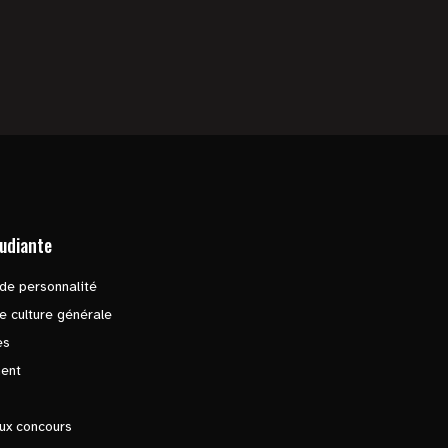
tudiante
de personnalité
e culture générale
es
ent
ux concours