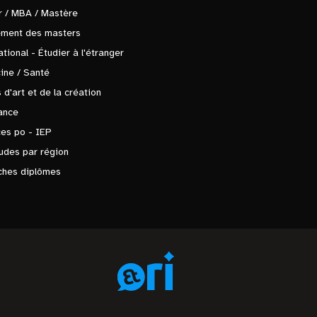
 / MBA / Mastère
ement des masters
ational - Étudier à l'étranger
ine / Santé
 d'art et de la création
ance
es po - IEP
udes par région
ches diplômes