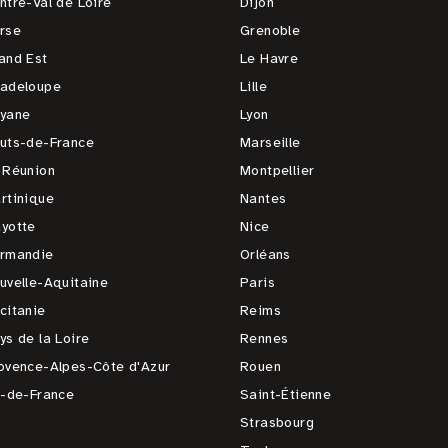
ntre-Val de Loire
Dijon
rse
Grenoble
and Est
Le Havre
adeloupe
Lille
yane
Lyon
uts-de-France
Marseille
 Réunion
Montpellier
rtinique
Nantes
yotte
Nice
rmandie
Orléans
uvelle-Aquitaine
Paris
citanie
Reims
ys de la Loire
Rennes
ovence-Alpes-Côte d'Azur
Rouen
e-de-France
Saint-Étienne
Strasbourg