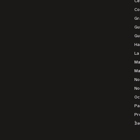
Ce
Co
Gr
Gu
Gu
Ha
La
Ma
Ma
No
No
Oc
Pa
Pr
Îl