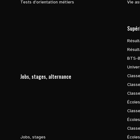
Tests d'orientation métiers
Vie as
Supér
Résul
Résul
BTS-
Univer
Jobs, stages, alternance
Classe
Class
Class
Écoles
Classe
École
Class
Jobs, stages
Écoles