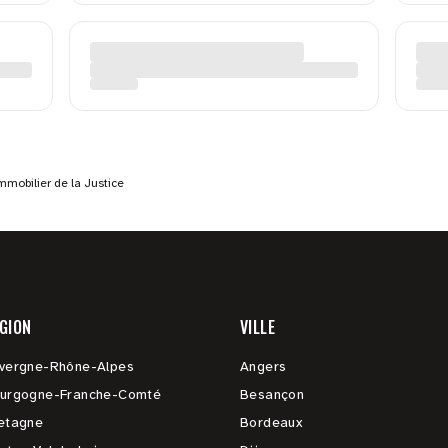
mmobilier de la Justice
GION
VILLE
vergne-Rhône-Alpes
Angers
urgogne-Franche-Comté
Besançon
etagne
Bordeaux