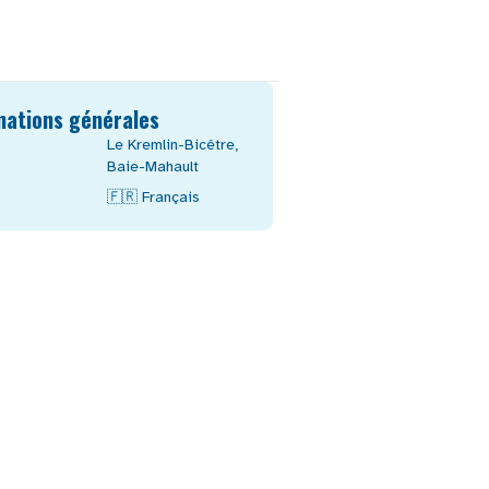
mations générales
Le Kremlin-Bicêtre
,
Baie-Mahault
🇫🇷
Français