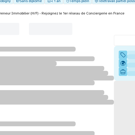
obigny
Sans diplôme
< 1 an
Temps plein
Télétravail partiel poss
reneur Immobilier (H/F) - Rejoignez le 1er réseau de Conciergerie en France