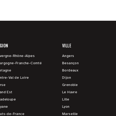
GION
VILLE
vergne-Rhône-Alpes
Angers
urgogne-Franche-Comté
Besançon
etagne
Bordeaux
ntre-Val de Loire
Dijon
rse
Grenoble
and Est
Le Havre
adeloupe
Lille
yane
Lyon
uts-de-France
Marseille