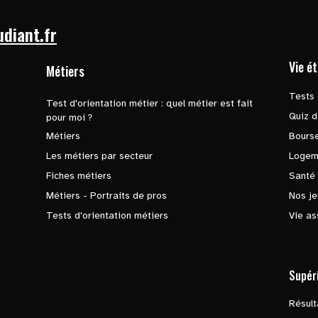
udiant.fr
Vie é
Métiers
Tests 
Test d'orientation métier : quel métier est fait
Quiz d
pour moi ?
Métiers
Bours
Les métiers par secteur
Logem
Fiches métiers
Santé
Métiers - Portraits de pros
Nos je
Tests d'orientation métiers
Vie as
Supér
Résul