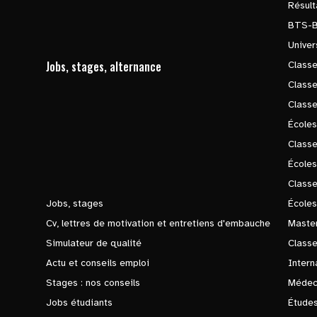
Résul
BTS-
Univer
Jobs, stages, alternance
Classe
Class
Class
Écoles
Classe
École
Class
Jobs, stages
Écoles
Cv, lettres de motivation et entretiens d'embauche
Master
Simulateur de qualité
Class
Actu et conseils emploi
Intern
Stages : nos conseils
Médec
Jobs étudiants
Études