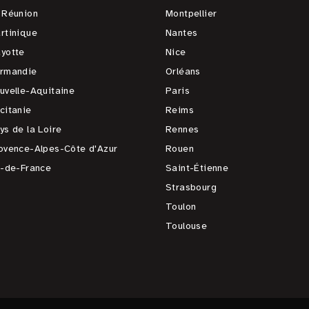
 Réunion
Montpellier
rtinique
Nantes
yotte
Nice
rmandie
Orléans
uvelle-Aquitaine
Paris
citanie
Reims
ys de la Loire
Rennes
ovence-Alpes-Côte d'Azur
Rouen
e-de-France
Saint-Étienne
Strasbourg
Toulon
Toulouse