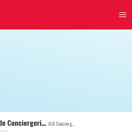
Entrepreneur Immobilier (H/F) - Rejoignez le 1er réseau de Conciergerie en France
ALB Conciergerie