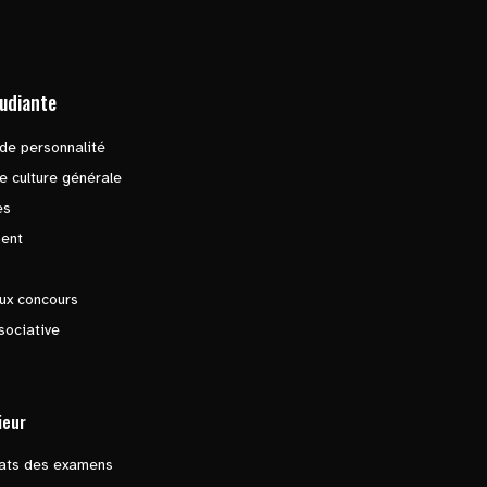
tudiante
de personnalité
e culture générale
es
ent
ux concours
sociative
ieur
tats des examens