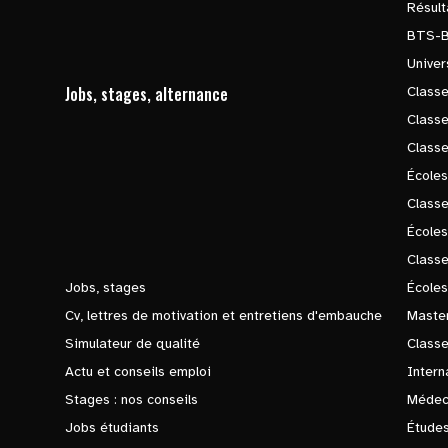
Résul
BTS-
Univer
Jobs, stages, alternance
Classe
Class
Class
Écoles
Classe
École
Class
Jobs, stages
Écoles
Cv, lettres de motivation et entretiens d'embauche
Master
Simulateur de qualité
Class
Actu et conseils emploi
Intern
Stages : nos conseils
Médec
Jobs étudiants
Études