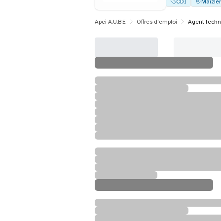
CDI
Maiziè
Apei A.U.B.E
Offres d'emploi
Agent techn