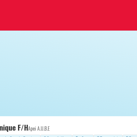
nique F/H
Apei A.U.B.E