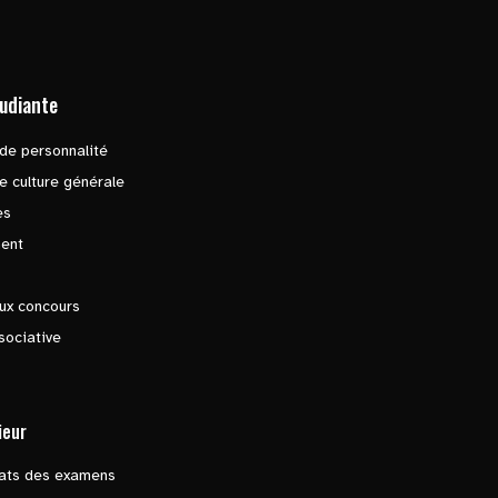
tudiante
de personnalité
e culture générale
es
ent
ux concours
sociative
ieur
tats des examens