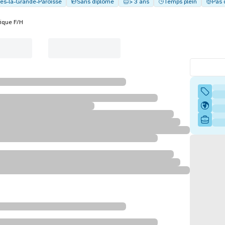
res-la-Grande-Paroisse
Sans diplôme
> 3 ans
Temps plein
Pas 
ique F/H