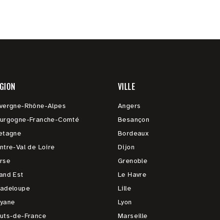
GION
VILLE
vergne-Rhône-Alpes
Angers
urgogne-Franche-Comté
Besançon
etagne
Bordeaux
ntre-Val de Loire
Dijon
rse
Grenoble
and Est
Le Havre
adeloupe
Lille
yane
Lyon
uts-de-France
Marseille