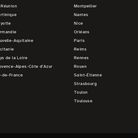
 Réunion
Montpellier
rtinique
Nantes
yotte
Nice
rmandie
Orléans
uvelle-Aquitaine
Paris
citanie
Reims
ys de la Loire
Rennes
ovence-Alpes-Côte d'Azur
Rouen
e-de-France
Saint-Étienne
Strasbourg
Toulon
Toulouse