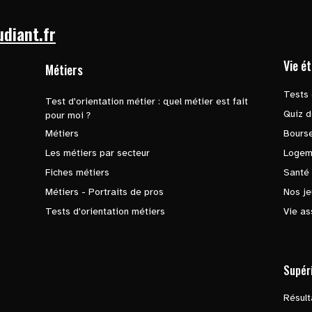
udiant.fr
Vie é
Métiers
Tests 
Test d'orientation métier : quel métier est fait
Quiz d
pour moi ?
Métiers
Bours
Les métiers par secteur
Logem
Fiches métiers
Santé
Métiers - Portraits de pros
Nos je
Tests d'orientation métiers
Vie as
Supér
Résul