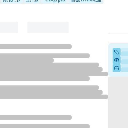
> BAC +5
< 1 an
Temps plein
Pas de télétravail