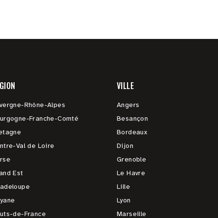
GION
VILLE
vergne-Rhône-Alpes
Angers
urgogne-Franche-Comté
Besançon
etagne
Bordeaux
ntre-Val de Loire
Dijon
rse
Grenoble
and Est
Le Havre
adeloupe
Lille
yane
Lyon
uts-de-France
Marseille