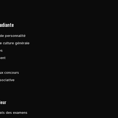
tudiante
de personnalité
e culture générale
es
ent
ux concours
sociative
ieur
tats des examens