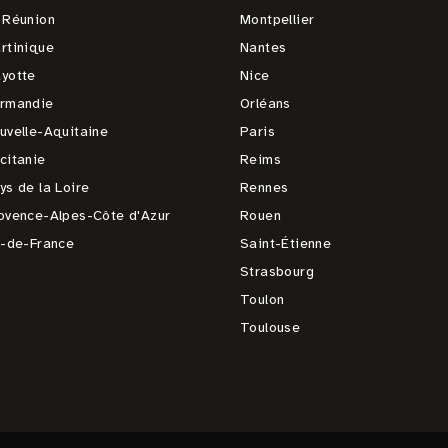
 Réunion
Montpellier
rtinique
Nantes
yotte
Nice
rmandie
Orléans
uvelle-Aquitaine
Paris
citanie
Reims
ys de la Loire
Rennes
ovence-Alpes-Côte d'Azur
Rouen
e-de-France
Saint-Étienne
Strasbourg
Toulon
Toulouse