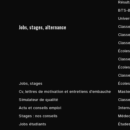
Résul
BTS-
Univer
Jobs, stages, alternance
Classe
Class
Class
Écoles
Classe
École
Class
Jobs, stages
Écoles
Cv, lettres de motivation et entretiens d'embauche
Master
Simulateur de qualité
Class
Actu et conseils emploi
Intern
Stages : nos conseils
Médec
Jobs étudiants
Études