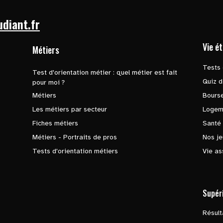
udiant.fr
Vie é
Métiers
Tests 
Test d'orientation métier : quel métier est fait
Quiz d
pour moi ?
Métiers
Bours
Les métiers par secteur
Logem
Fiches métiers
Santé
Métiers - Portraits de pros
Nos je
Tests d'orientation métiers
Vie as
Supér
Résul