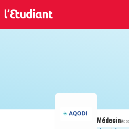
Médecin
Aqod