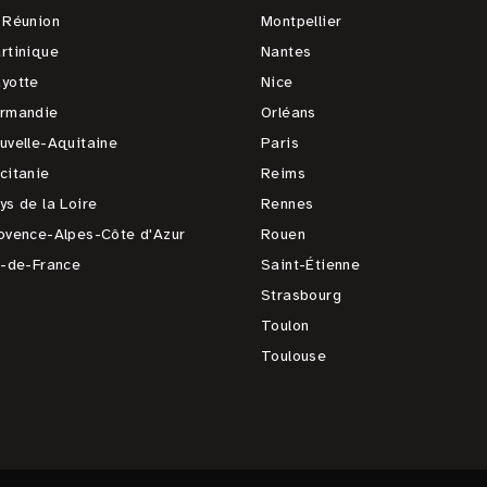
 Réunion
Montpellier
rtinique
Nantes
yotte
Nice
rmandie
Orléans
uvelle-Aquitaine
Paris
citanie
Reims
ys de la Loire
Rennes
ovence-Alpes-Côte d'Azur
Rouen
e-de-France
Saint-Étienne
Strasbourg
Toulon
Toulouse