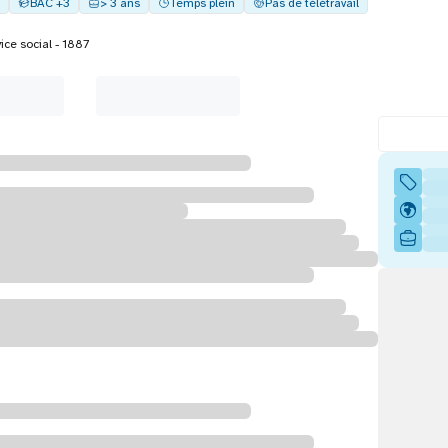
BAC +3
> 3 ans
Temps plein
Pas de télétravail
ice social - 1887