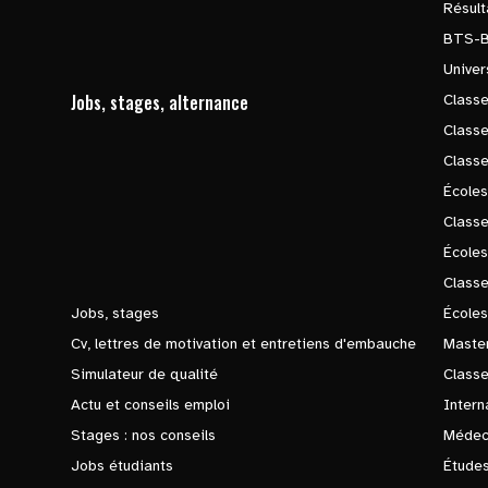
Résul
BTS-
Univer
Jobs, stages, alternance
Classe
Class
Class
Écoles
Classe
École
Class
Jobs, stages
Écoles
Cv, lettres de motivation et entretiens d'embauche
Master
Simulateur de qualité
Class
Actu et conseils emploi
Intern
Stages : nos conseils
Médec
Jobs étudiants
Études