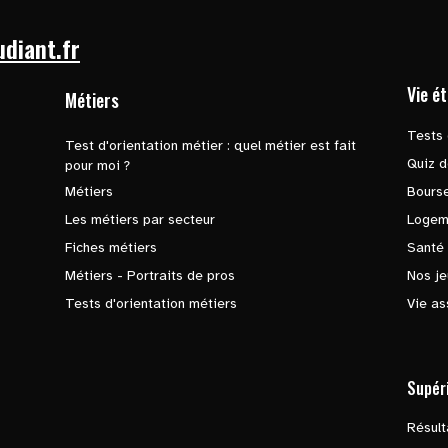
udiant.fr
Vie é
Métiers
Tests 
Test d'orientation métier : quel métier est fait
Quiz d
pour moi ?
Métiers
Bours
Les métiers par secteur
Logem
Fiches métiers
Santé
Métiers - Portraits de pros
Nos je
Tests d'orientation métiers
Vie as
Supér
Résul