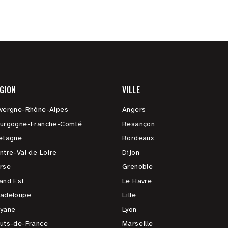
GION
VILLE
vergne-Rhône-Alpes
Angers
urgogne-Franche-Comté
Besançon
etagne
Bordeaux
ntre-Val de Loire
Dijon
rse
Grenoble
and Est
Le Havre
adeloupe
Lille
yane
Lyon
uts-de-France
Marseille