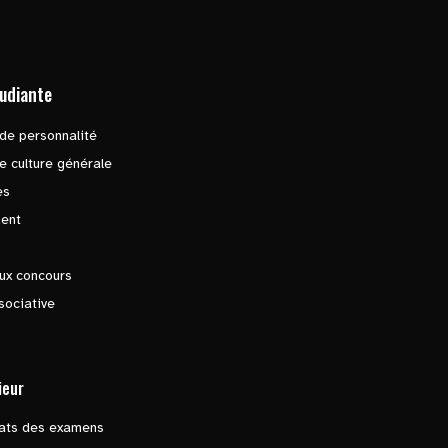
tudiante
de personnalité
e culture générale
es
ent
ux concours
sociative
ieur
tats des examens