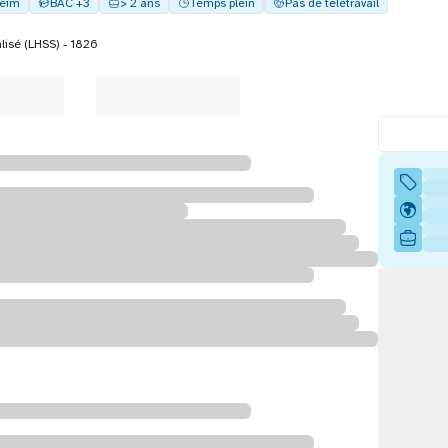
eim
BAC +3
> 2 ans
Temps plein
Pas de télétravail
lisé (LHSS) - 1826