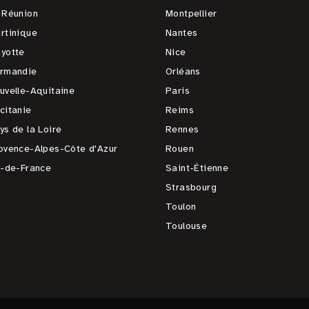
 Réunion
Montpellier
rtinique
Nantes
yotte
Nice
rmandie
Orléans
uvelle-Aquitaine
Paris
citanie
Reims
ys de la Loire
Rennes
ovence-Alpes-Côte d'Azur
Rouen
e-de-France
Saint-Étienne
Strasbourg
Toulon
Toulouse