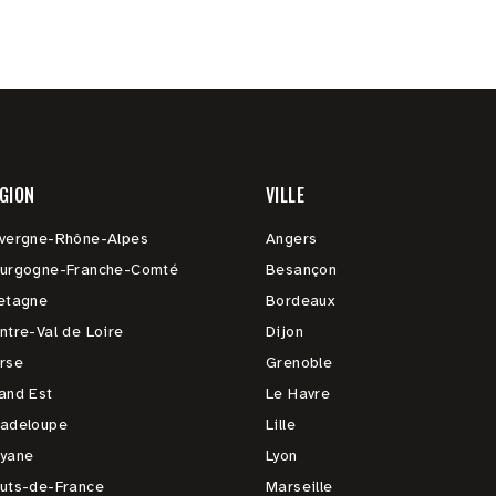
GION
VILLE
vergne-Rhône-Alpes
Angers
urgogne-Franche-Comté
Besançon
etagne
Bordeaux
ntre-Val de Loire
Dijon
rse
Grenoble
and Est
Le Havre
adeloupe
Lille
yane
Lyon
uts-de-France
Marseille