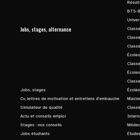
Résul
BTS-
Univer
Jobs, stages, alternance
Classe
Class
Class
Écoles
Classe
École
Class
Jobs, stages
Écoles
Cv, lettres de motivation et entretiens d'embauche
Master
Simulateur de qualité
Class
Actu et conseils emploi
Intern
Stages : nos conseils
Médec
Jobs étudiants
Études