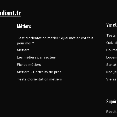
udiant.fr
Vie é
Métiers
Tests 
Test d'orientation métier : quel métier est fait
Quiz d
pour moi ?
Métiers
Bours
Les métiers par secteur
Logem
Fiches métiers
Santé
Métiers - Portraits de pros
Nos je
Tests d'orientation métiers
Vie as
Supér
Résul