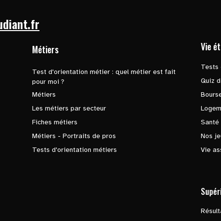
udiant.fr
Vie é
Métiers
Tests 
Test d'orientation métier : quel métier est fait
Quiz d
pour moi ?
Métiers
Bours
Les métiers par secteur
Logem
Fiches métiers
Santé
Métiers - Portraits de pros
Nos je
Tests d'orientation métiers
Vie as
Supér
Résul