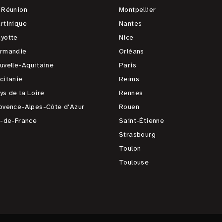
 Réunion
Montpellier
rtinique
Nantes
yotte
Nice
rmandie
Orléans
uvelle-Aquitaine
Paris
citanie
Reims
ys de la Loire
Rennes
ovence-Alpes-Côte d'Azur
Rouen
e-de-France
Saint-Étienne
Strasbourg
Toulon
Toulouse