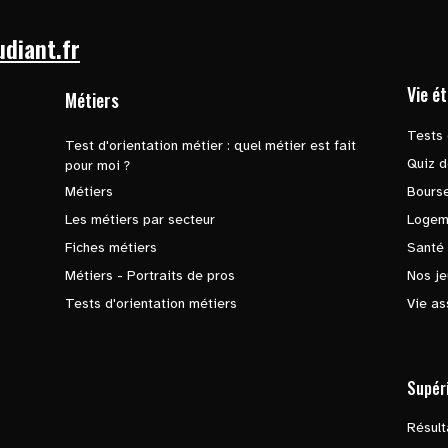
udiant.fr
Vie é
Métiers
Tests 
Test d'orientation métier : quel métier est fait
Quiz d
pour moi ?
Métiers
Bours
Les métiers par secteur
Logem
Fiches métiers
Santé
Métiers - Portraits de pros
Nos je
Tests d'orientation métiers
Vie as
Supér
Résul