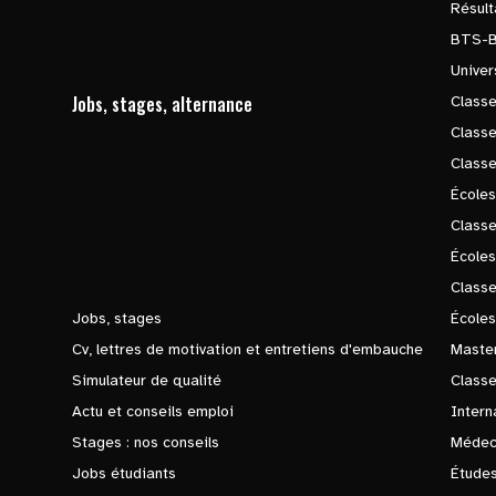
Résul
BTS-
Univer
Jobs, stages, alternance
Classe
Class
Class
Écoles
Classe
École
Class
Jobs, stages
Écoles
Cv, lettres de motivation et entretiens d'embauche
Master
Simulateur de qualité
Class
Actu et conseils emploi
Intern
Stages : nos conseils
Médec
Jobs étudiants
Études