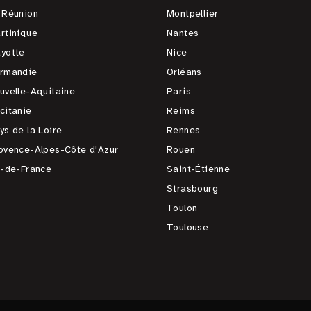
 Réunion
Montpellier
rtinique
Nantes
yotte
Nice
rmandie
Orléans
uvelle-Aquitaine
Paris
citanie
Reims
ys de la Loire
Rennes
ovence-Alpes-Côte d'Azur
Rouen
e-de-France
Saint-Étienne
Strasbourg
Toulon
Toulouse