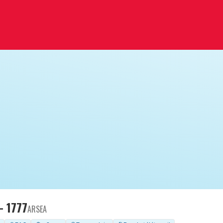
- 1777
ARSEA