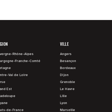
GION
VILLE
vergne-Rhône-Alpes
Angers
urgogne-Franche-Comté
Besançon
etagne
Bordeaux
ntre-Val de Loire
Dijon
rse
Grenoble
and Est
Le Havre
adeloupe
Lille
yane
Lyon
uts-de-France
Marseille