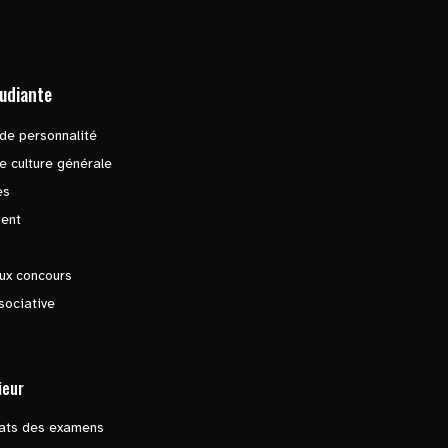
tudiante
de personnalité
e culture générale
es
ent
ux concours
sociative
ieur
tats des examens