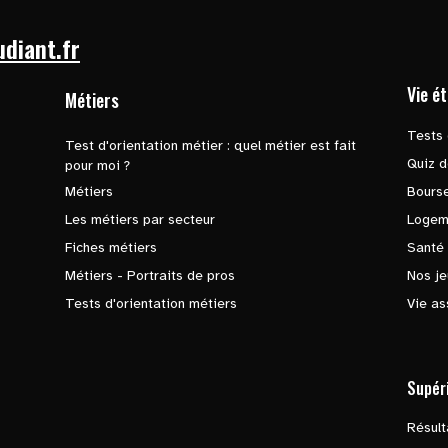
udiant.fr
Vie é
Métiers
Tests 
Test d'orientation métier : quel métier est fait
Quiz d
pour moi ?
Métiers
Bours
Les métiers par secteur
Logem
Fiches métiers
Santé
Métiers - Portraits de pros
Nos je
Tests d'orientation métiers
Vie as
Supér
Résul