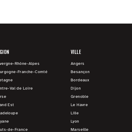
GION
VILLE
vergne-Rhône-Alpes
Angers
urgogne-Franche-Comté
Besançon
etagne
Bordeaux
ntre-Val de Loire
Dijon
rse
Grenoble
and Est
Le Havre
adeloupe
Lille
yane
Lyon
uts-de-France
Marseille