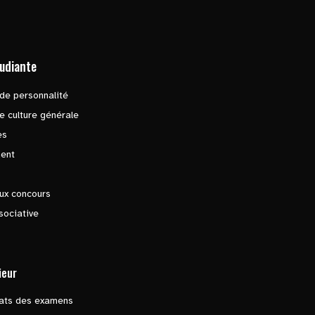
tudiante
de personnalité
e culture générale
es
ent
ux concours
sociative
ieur
tats des examens