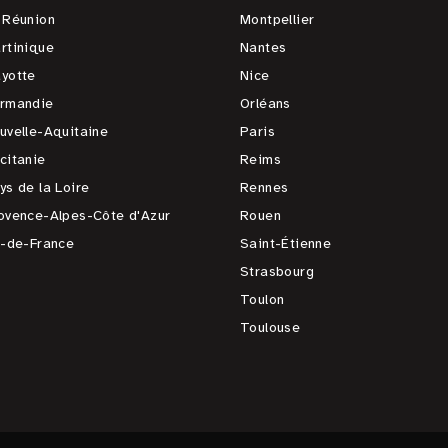
 Réunion
Montpellier
rtinique
Nantes
yotte
Nice
rmandie
Orléans
uvelle-Aquitaine
Paris
citanie
Reims
ys de la Loire
Rennes
ovence-Alpes-Côte d'Azur
Rouen
e-de-France
Saint-Étienne
Strasbourg
Toulon
Toulouse