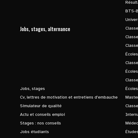
Résul
BTS-
Univer
Jobs, stages, alternance
Classe
Class
Class
Écoles
Classe
École
Class
Jobs, stages
Écoles
Cv, lettres de motivation et entretiens d'embauche
Master
Simulateur de qualité
Class
Actu et conseils emploi
Intern
Stages : nos conseils
Médec
Jobs étudiants
Études