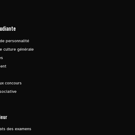
tudiante
de personnalité
e culture générale
es
ent
ux concours
sociative
ieur
tats des examens