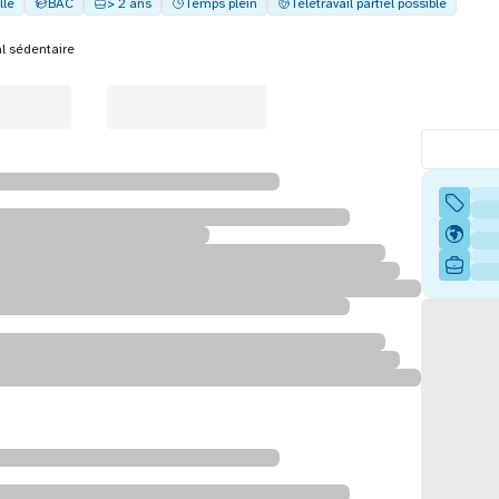
lle
BAC
> 2 ans
Temps plein
Télétravail partiel possible
 sédentaire