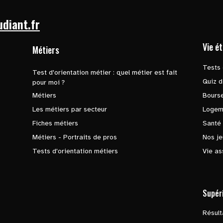
udiant.fr
Vie é
Métiers
Tests 
Test d'orientation métier : quel métier est fait
Quiz d
pour moi ?
Métiers
Bours
Les métiers par secteur
Logem
Fiches métiers
Santé
Métiers - Portraits de pros
Nos je
Tests d'orientation métiers
Vie as
Supér
Résul