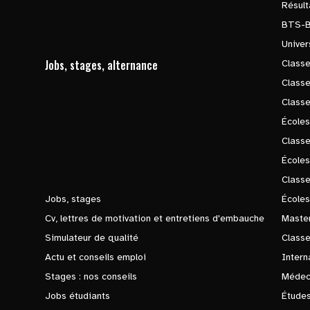
Résul
BTS-
Univer
Jobs, stages, alternance
Classe
Class
Class
Écoles
Classe
École
Class
Jobs, stages
Écoles
Cv, lettres de motivation et entretiens d'embauche
Master
Simulateur de qualité
Class
Actu et conseils emploi
Intern
Stages : nos conseils
Médec
Jobs étudiants
Études