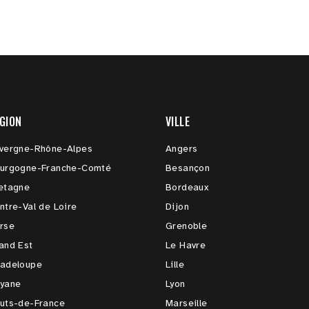
GION
VILLE
vergne-Rhône-Alpes
Angers
urgogne-Franche-Comté
Besançon
etagne
Bordeaux
ntre-Val de Loire
Dijon
rse
Grenoble
and Est
Le Havre
adeloupe
Lille
yane
Lyon
uts-de-France
Marseille