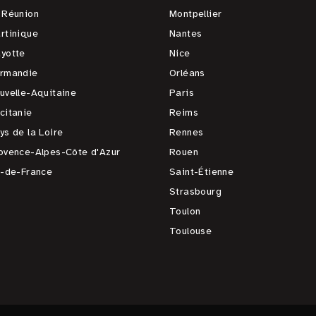
 Réunion
Montpellier
rtinique
Nantes
yotte
Nice
rmandie
Orléans
uvelle-Aquitaine
Paris
citanie
Reims
ys de la Loire
Rennes
ovence-Alpes-Côte d'Azur
Rouen
e-de-France
Saint-Étienne
Strasbourg
Toulon
Toulouse