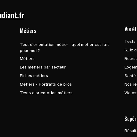
udiant.fr
Vie é
Métiers
Tests 
Test d'orientation métier : quel métier est fait
Quiz d
pour moi ?
Métiers
Bours
Les métiers par secteur
Logem
Fiches métiers
Santé
Métiers - Portraits de pros
Nos je
Tests d'orientation métiers
Vie as
Supér
Résul