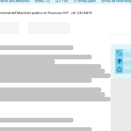
Dame-des-Millières
BAC +2
< 1 an
Temps plein
Pas de télétravai
ministratif Marchés publics et Finances H/F - ref. 24CA019