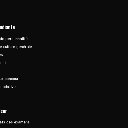
tudiante
de personnalité
e culture générale
es
ent
ux concours
sociative
ieur
tats des examens