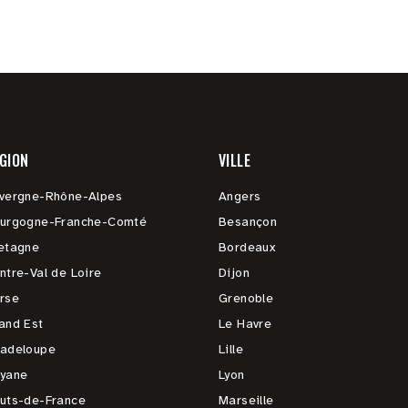
GION
VILLE
vergne-Rhône-Alpes
Angers
urgogne-Franche-Comté
Besançon
etagne
Bordeaux
ntre-Val de Loire
Dijon
rse
Grenoble
and Est
Le Havre
adeloupe
Lille
yane
Lyon
uts-de-France
Marseille