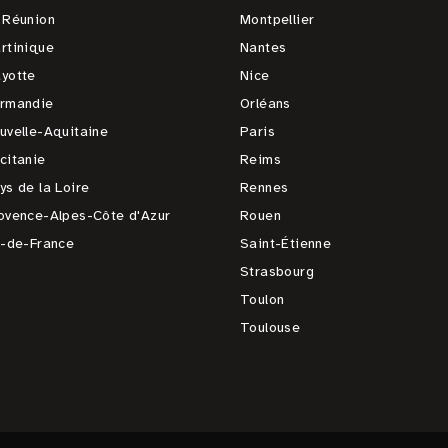
 Réunion
Montpellier
rtinique
Nantes
yotte
Nice
rmandie
Orléans
uvelle-Aquitaine
Paris
citanie
Reims
ys de la Loire
Rennes
ovence-Alpes-Côte d'Azur
Rouen
e-de-France
Saint-Étienne
Strasbourg
Toulon
Toulouse