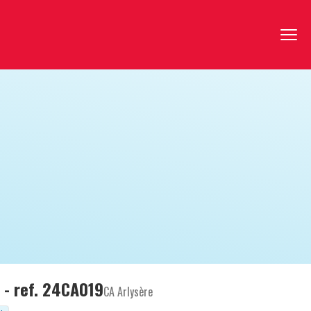
 - ref. 24CA019
CA Arlysère