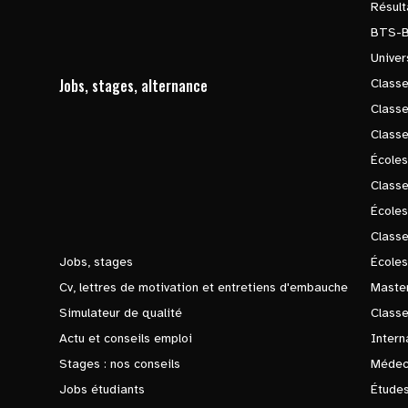
Résul
BTS-
Univer
Jobs, stages, alternance
Classe
Class
Class
Écoles
Classe
École
Class
Jobs, stages
Écoles
Cv, lettres de motivation et entretiens d'embauche
Master
Simulateur de qualité
Class
Actu et conseils emploi
Intern
Stages : nos conseils
Médec
Jobs étudiants
Études