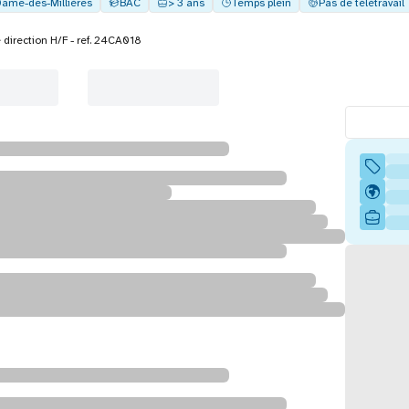
Dame-des-Millières
BAC
> 3 ans
Temps plein
Pas de télétravail
 direction H/F - ref. 24CA018