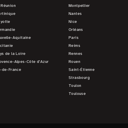
 Réunion
Montpellier
rtinique
Nantes
yotte
Nice
rmandie
Orléans
uvelle-Aquitaine
Paris
citanie
Reims
ys de la Loire
Rennes
ovence-Alpes-Côte d'Azur
Rouen
e-de-France
Saint-Étienne
Strasbourg
Toulon
Toulouse