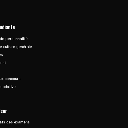
tudiante
de personnalité
e culture générale
es
ent
ux concours
sociative
ieur
tats des examens