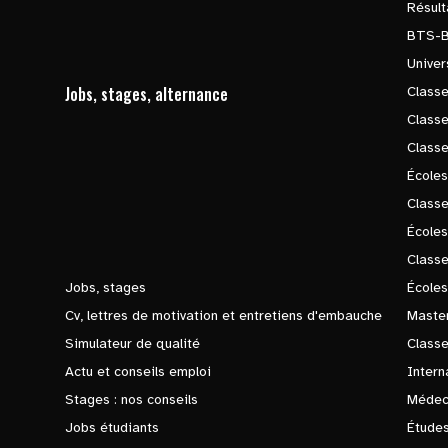
Résul
BTS-
Univer
Jobs, stages, alternance
Classe
Class
Class
Écoles
Classe
École
Class
Jobs, stages
Écoles
Cv, lettres de motivation et entretiens d'embauche
Master
Simulateur de qualité
Class
Actu et conseils emploi
Intern
Stages : nos conseils
Médec
Jobs étudiants
Études