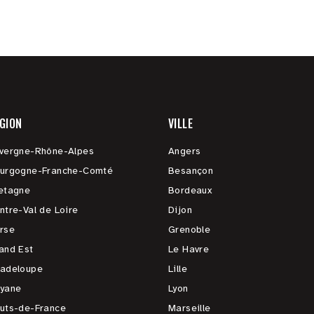
GION
VILLE
vergne-Rhône-Alpes
Angers
urgogne-Franche-Comté
Besançon
etagne
Bordeaux
ntre-Val de Loire
Dijon
rse
Grenoble
and Est
Le Havre
adeloupe
Lille
yane
Lyon
uts-de-France
Marseille