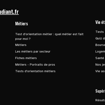
udiant.fr
Vie é
Métiers
Tests 
Test d'orientation métier : quel métier est fait
Quiz d
pour moi ?
Métiers
Bours
Les métiers par secteur
Logem
Fiches métiers
Santé
Métiers - Portraits de pros
Nos je
Tests d'orientation métiers
Vie as
Supér
Résul