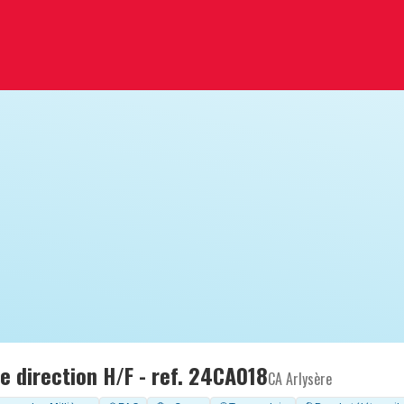
e direction H/F - ref. 24CA018
CA Arlysère