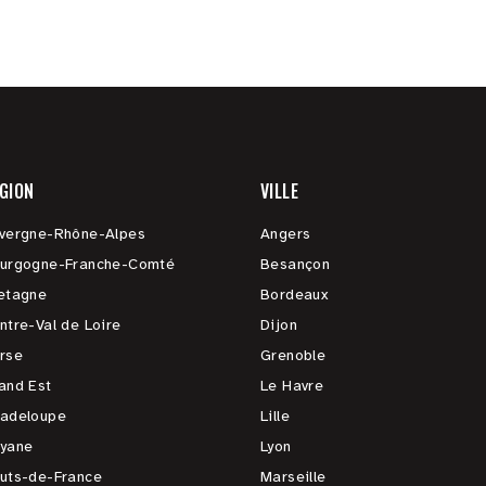
GION
VILLE
vergne-Rhône-Alpes
Angers
urgogne-Franche-Comté
Besançon
etagne
Bordeaux
ntre-Val de Loire
Dijon
rse
Grenoble
and Est
Le Havre
adeloupe
Lille
yane
Lyon
uts-de-France
Marseille