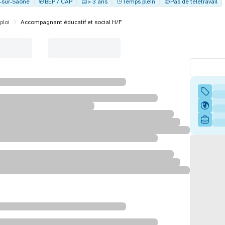
y-sur-Saône
BEP / CAP
> 3 ans
Temps plein
Pas de télétravail
ploi
Accompagnant éducatif et social H/F