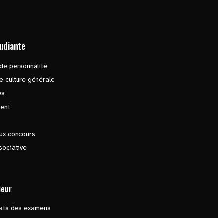
tudiante
de personnalité
e culture générale
es
ent
ux concours
sociative
ieur
tats des examens