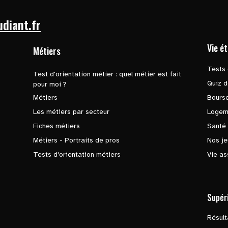
udiant.fr
Vie é
Métiers
Tests 
Test d'orientation métier : quel métier est fait
Quiz d
pour moi ?
Métiers
Bours
Les métiers par secteur
Logem
Fiches métiers
Santé
Métiers - Portraits de pros
Nos je
Tests d'orientation métiers
Vie as
Supér
Résul