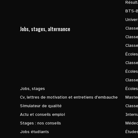
Résul
BTS-
Univer
Jobs, stages, alternance
Classe
Class
Class
Écoles
Classe
École
Class
Jobs, stages
Écoles
Cv, lettres de motivation et entretiens d'embauche
Master
Simulateur de qualité
Class
Actu et conseils emploi
Intern
Stages : nos conseils
Médec
Jobs étudiants
Études