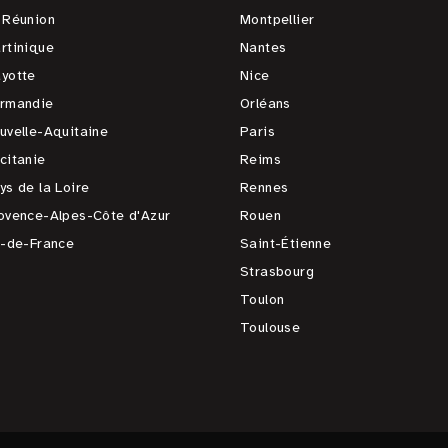
 Réunion
Montpellier
rtinique
Nantes
yotte
Nice
rmandie
Orléans
uvelle-Aquitaine
Paris
citanie
Reims
ys de la Loire
Rennes
ovence-Alpes-Côte d'Azur
Rouen
e-de-France
Saint-Étienne
Strasbourg
Toulon
Toulouse