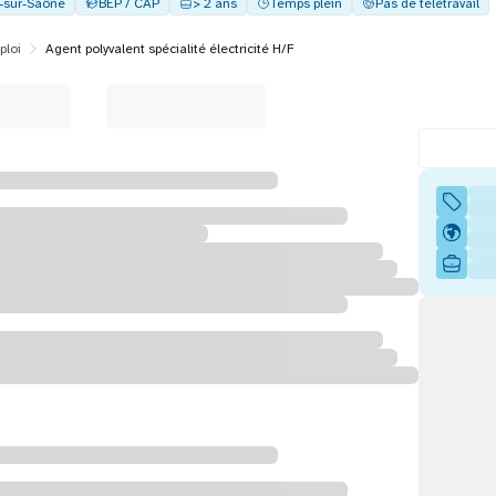
y-sur-Saône
BEP / CAP
> 2 ans
Temps plein
Pas de télétravail
ploi
Agent polyvalent spécialité électricité H/F