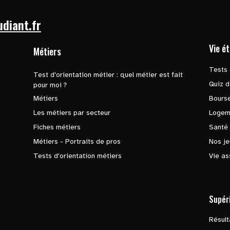
udiant.fr
Vie é
Métiers
Tests 
Test d'orientation métier : quel métier est fait
Quiz d
pour moi ?
Métiers
Bours
Les métiers par secteur
Logem
Fiches métiers
Santé
Métiers - Portraits de pros
Nos je
Tests d'orientation métiers
Vie as
Supér
Résul