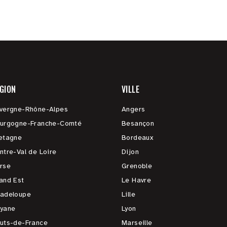
GION
VILLE
vergne-Rhône-Alpes
Angers
urgogne-Franche-Comté
Besançon
etagne
Bordeaux
ntre-Val de Loire
Dijon
rse
Grenoble
and Est
Le Havre
adeloupe
Lille
yane
Lyon
uts-de-France
Marseille