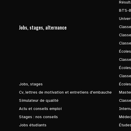
Résul
BTS-
Univer
Jobs, stages, alternance
Classe
Class
Class
Écoles
Classe
École
Class
Jobs, stages
Écoles
Cv, lettres de motivation et entretiens d'embauche
Master
Simulateur de qualité
Class
Actu et conseils emploi
Intern
Stages : nos conseils
Médec
Jobs étudiants
Études