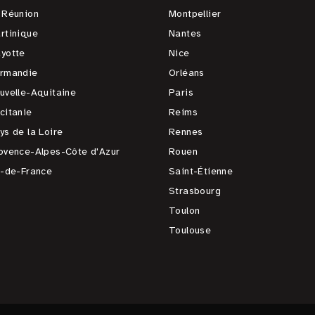
 Réunion
Montpellier
rtinique
Nantes
yotte
Nice
rmandie
Orléans
uvelle-Aquitaine
Paris
citanie
Reims
ys de la Loire
Rennes
ovence-Alpes-Côte d'Azur
Rouen
e-de-France
Saint-Étienne
Strasbourg
Toulon
Toulouse