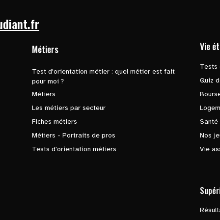
udiant.fr
Vie é
Métiers
Tests 
Test d'orientation métier : quel métier est fait
Quiz d
pour moi ?
Métiers
Bours
Les métiers par secteur
Logem
Fiches métiers
Santé
Métiers - Portraits de pros
Nos je
Tests d'orientation métiers
Vie as
Supér
Résul