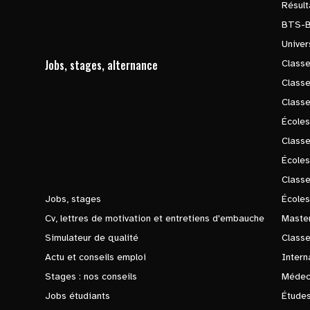
Résul
BTS-
Univer
Jobs, stages, alternance
Classe
Class
Class
Écoles
Classe
École
Class
Jobs, stages
Écoles
Cv, lettres de motivation et entretiens d'embauche
Master
Simulateur de qualité
Class
Actu et conseils emploi
Intern
Stages : nos conseils
Médec
Jobs étudiants
Études