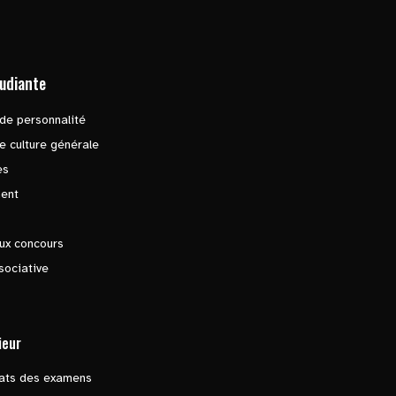
tudiante
de personnalité
e culture générale
es
ent
ux concours
sociative
ieur
tats des examens