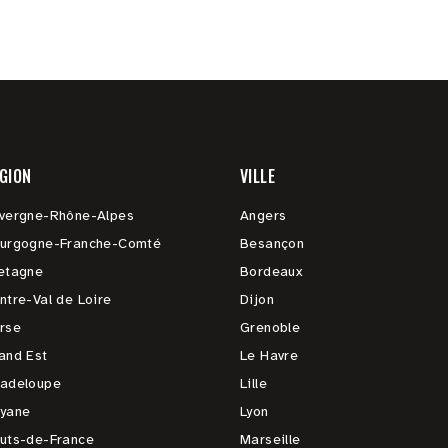
GION
VILLE
vergne-Rhône-Alpes
Angers
urgogne-Franche-Comté
Besançon
etagne
Bordeaux
ntre-Val de Loire
Dijon
rse
Grenoble
and Est
Le Havre
adeloupe
Lille
yane
Lyon
uts-de-France
Marseille