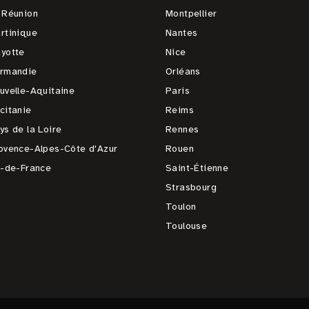
 Réunion
Montpellier
rtinique
Nantes
yotte
Nice
rmandie
Orléans
uvelle-Aquitaine
Paris
citanie
Reims
ys de la Loire
Rennes
ovence-Alpes-Côte d'Azur
Rouen
e-de-France
Saint-Étienne
Strasbourg
Toulon
Toulouse