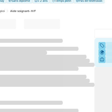
lay
Sans diplôme
> 2 ans
Temps plein
Pas de télétravail
ploi
Aide soignant- H/F