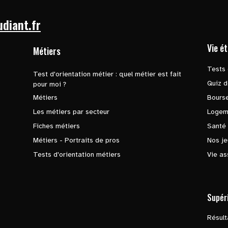
udiant.fr
Vie é
Métiers
Tests 
Test d'orientation métier : quel métier est fait
Quiz d
pour moi ?
Métiers
Bours
Les métiers par secteur
Logem
Fiches métiers
Santé
Métiers - Portraits de pros
Nos je
Tests d'orientation métiers
Vie as
Supér
Résul