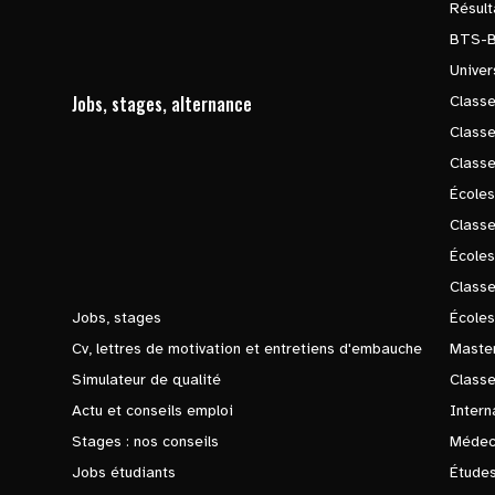
Résul
BTS-
Univer
Jobs, stages, alternance
Classe
Class
Class
Écoles
Classe
École
Class
Jobs, stages
Écoles
Cv, lettres de motivation et entretiens d'embauche
Master
Simulateur de qualité
Class
Actu et conseils emploi
Intern
Stages : nos conseils
Médec
Jobs étudiants
Études