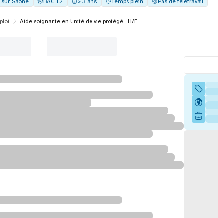
y-sur-Saône
BAC +2
> 3 ans
Temps plein
Pas de télétravail
ploi
Aide soignante en Unité de vie protégé - H/F