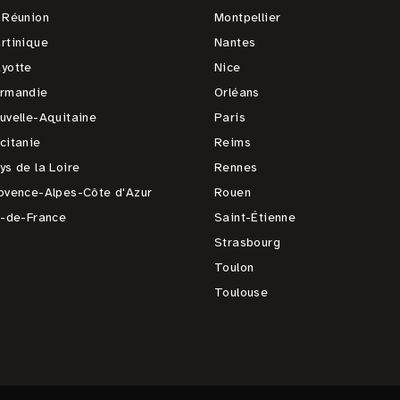
 Réunion
Montpellier
rtinique
Nantes
yotte
Nice
rmandie
Orléans
uvelle-Aquitaine
Paris
citanie
Reims
ys de la Loire
Rennes
ovence-Alpes-Côte d'Azur
Rouen
e-de-France
Saint-Étienne
Strasbourg
Toulon
Toulouse