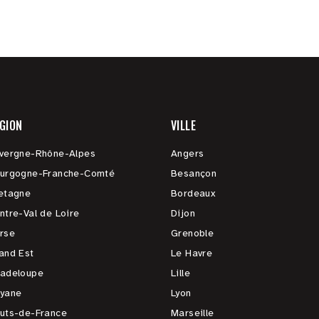
GION
VILLE
vergne-Rhône-Alpes
Angers
urgogne-Franche-Comté
Besançon
etagne
Bordeaux
ntre-Val de Loire
Dijon
rse
Grenoble
and Est
Le Havre
adeloupe
Lille
yane
Lyon
uts-de-France
Marseille