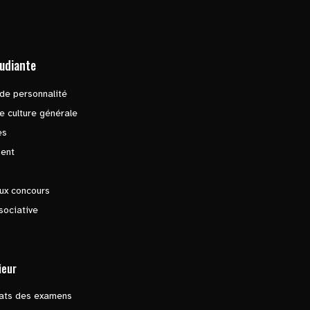
tudiante
de personnalité
e culture générale
es
ent
ux concours
sociative
ieur
tats des examens