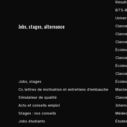
Résul
BTS-
Univer
Jobs, stages, alternance
Classe
Class
Class
Écoles
Classe
École
Class
Jobs, stages
Écoles
Cv, lettres de motivation et entretiens d'embauche
Master
Simulateur de qualité
Class
Actu et conseils emploi
Intern
Stages : nos conseils
Médec
Jobs étudiants
Études