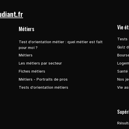
udiant.fr
Vie é
Métiers
Tests 
Test d'orientation métier : quel métier est fait
Quiz d
pour moi ?
Métiers
Bours
Les métiers par secteur
Logem
Fiches métiers
Santé
Métiers - Portraits de pros
Nos je
Tests d'orientation métiers
Vie as
Supér
Résul