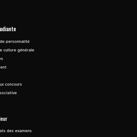
tudiante
de personnalité
e culture générale
es
ent
ux concours
sociative
ieur
tats des examens