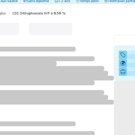
y-sur-Saône
Sans diplôme
> 2 ans
Temps plein
Télétravail partie
ploi
CDI Orthophoniste H/F à 0.50 %