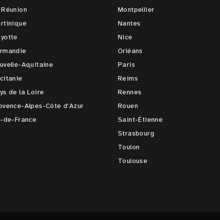
 Réunion
Montpellier
rtinique
Nantes
yotte
Nice
rmandie
Orléans
uvelle-Aquitaine
Paris
citanie
Reims
ys de la Loire
Rennes
ovence-Alpes-Côte d'Azur
Rouen
e-de-France
Saint-Étienne
Strasbourg
Toulon
Toulouse