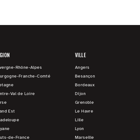
GION
VILLE
vergne-Rhône-Alpes
Angers
urgogne-Franche-Comté
Besançon
etagne
Bordeaux
ntre-Val de Loire
Dijon
rse
Grenoble
and Est
Le Havre
adeloupe
Lille
yane
Lyon
uts-de-France
Marseille