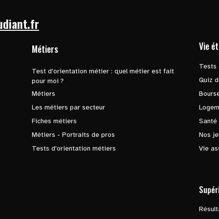
udiant.fr
Vie é
Métiers
Tests 
Test d'orientation métier : quel métier est fait
Quiz d
pour moi ?
Métiers
Bours
Les métiers par secteur
Logem
Fiches métiers
Santé
Métiers - Portraits de pros
Nos je
Tests d'orientation métiers
Vie as
Supér
Résul