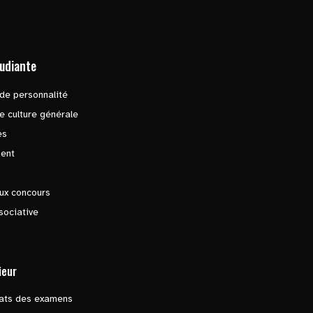
tudiante
de personnalité
e culture générale
es
ent
ux concours
sociative
ieur
tats des examens