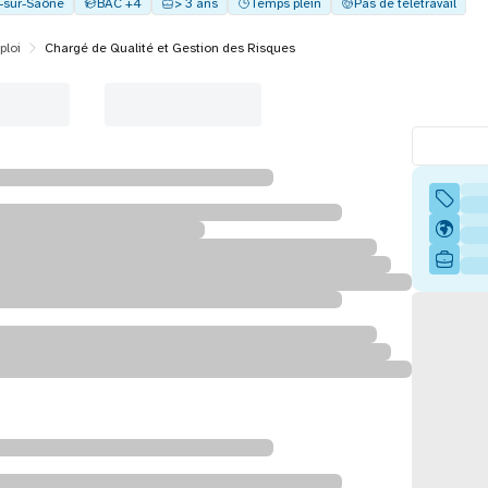
y-sur-Saône
BAC +4
> 3 ans
Temps plein
Pas de télétravail
ploi
Chargé de Qualité et Gestion des Risques