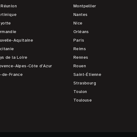
 Réunion
Montpellier
rtinique
Nantes
yotte
Nice
rmandie
Orléans
uvelle-Aquitaine
Paris
citanie
Reims
ys de la Loire
Rennes
ovence-Alpes-Côte d'Azur
Rouen
e-de-France
Saint-Étienne
Strasbourg
Toulon
Toulouse