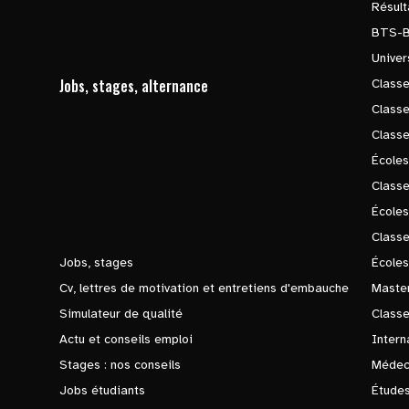
Résul
BTS-
Univer
Jobs, stages, alternance
Classe
Class
Class
Écoles
Classe
École
Class
Jobs, stages
Écoles
Cv, lettres de motivation et entretiens d'embauche
Master
Simulateur de qualité
Class
Actu et conseils emploi
Intern
Stages : nos conseils
Médec
Jobs étudiants
Études