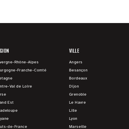
GION
VILLE
vergne-Rhône-Alpes
Angers
urgogne-Franche-Comté
Besançon
etagne
Bordeaux
ntre-Val de Loire
Dijon
rse
Grenoble
and Est
Le Havre
adeloupe
Lille
yane
Lyon
uts-de-France
Marseille