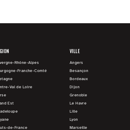
GION
VILLE
vergne-Rhône-Alpes
Angers
urgogne-Franche-Comté
Besançon
etagne
Bordeaux
ntre-Val de Loire
Dijon
rse
Grenoble
and Est
Le Havre
adeloupe
Lille
yane
Lyon
uts-de-France
Marseille