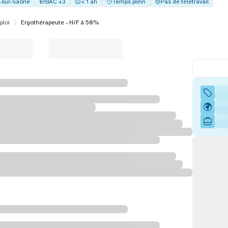
y-sur-Saône
BAC +3
< 1 an
Temps plein
Pas de télétravail
ploi
Ergothérapeute - H/F à 50%