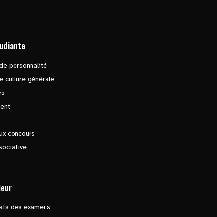
tudiante
de personnalité
e culture générale
es
ent
ux concours
sociative
ieur
tats des examens