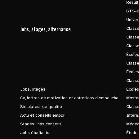
Résul
BTS-
Univer
Jobs, stages, alternance
Classe
Class
Class
Écoles
Classe
École
Class
Jobs, stages
Écoles
Cv, lettres de motivation et entretiens d'embauche
Master
Simulateur de qualité
Class
Actu et conseils emploi
Intern
Stages : nos conseils
Médec
Jobs étudiants
Études