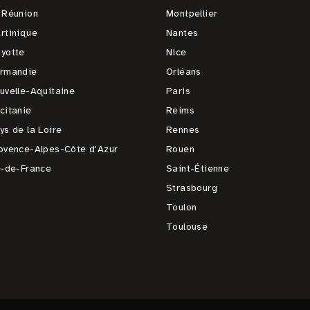
 Réunion
Montpellier
rtinique
Nantes
yotte
Nice
rmandie
Orléans
uvelle-Aquitaine
Paris
citanie
Reims
ys de la Loire
Rennes
ovence-Alpes-Côte d'Azur
Rouen
e-de-France
Saint-Étienne
Strasbourg
Toulon
Toulouse