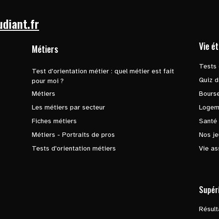
udiant.fr
Vie é
Métiers
Tests 
Test d'orientation métier : quel métier est fait
Quiz d
pour moi ?
Métiers
Bours
Les métiers par secteur
Logem
Fiches métiers
Santé
Métiers - Portraits de pros
Nos je
Tests d'orientation métiers
Vie as
Supér
Résul