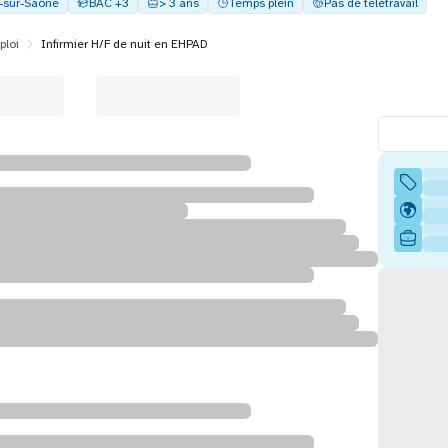
y-sur-Saône
BAC +3
> 3 ans
Temps plein
Pas de télétravail
ploi
Infirmier H/F de nuit en EHPAD