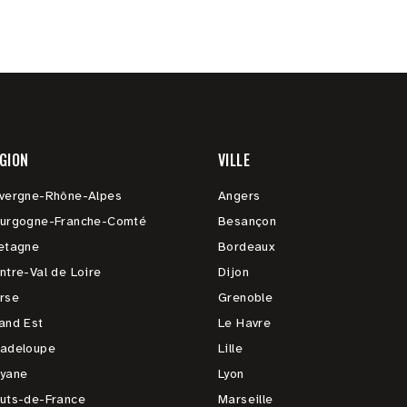
GION
VILLE
vergne-Rhône-Alpes
Angers
urgogne-Franche-Comté
Besançon
etagne
Bordeaux
ntre-Val de Loire
Dijon
rse
Grenoble
and Est
Le Havre
adeloupe
Lille
yane
Lyon
uts-de-France
Marseille