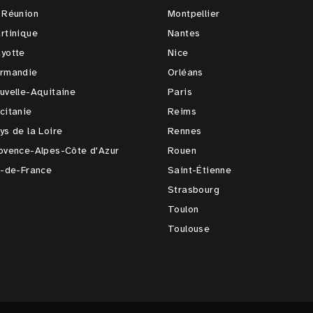
 Réunion
Montpellier
rtinique
Nantes
yotte
Nice
rmandie
Orléans
uvelle-Aquitaine
Paris
citanie
Reims
ys de la Loire
Rennes
ovence-Alpes-Côte d'Azur
Rouen
e-de-France
Saint-Étienne
Strasbourg
Toulon
Toulouse