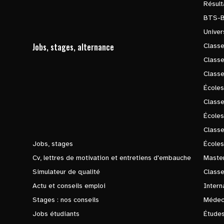
Résul
BTS-
Univer
Jobs, stages, alternance
Classe
Class
Class
Écoles
Classe
École
Class
Jobs, stages
Écoles
Cv, lettres de motivation et entretiens d'embauche
Master
Simulateur de qualité
Class
Actu et conseils emploi
Intern
Stages : nos conseils
Médec
Jobs étudiants
Études