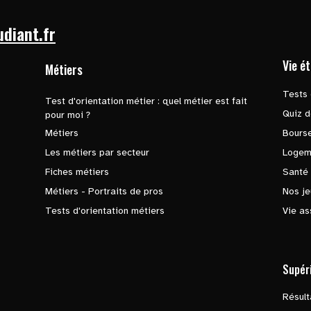
udiant.fr
Vie é
Métiers
Tests 
Test d'orientation métier : quel métier est fait
Quiz d
pour moi ?
Métiers
Bours
Les métiers par secteur
Logem
Fiches métiers
Santé
Métiers - Portraits de pros
Nos je
Tests d'orientation métiers
Vie as
Supér
Résul