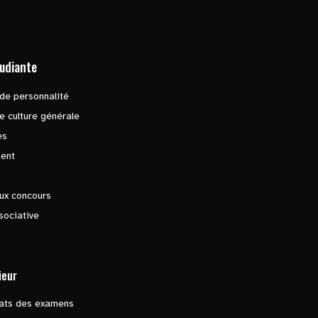
tudiante
de personnalité
e culture générale
es
ent
ux concours
sociative
ieur
tats des examens