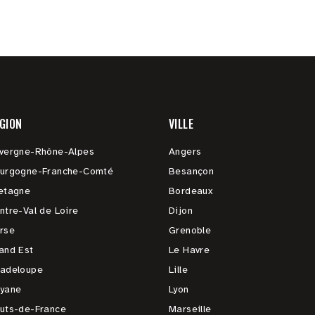
GION
VILLE
vergne-Rhône-Alpes
Angers
urgogne-Franche-Comté
Besançon
etagne
Bordeaux
ntre-Val de Loire
Dijon
rse
Grenoble
and Est
Le Havre
adeloupe
Lille
yane
Lyon
uts-de-France
Marseille