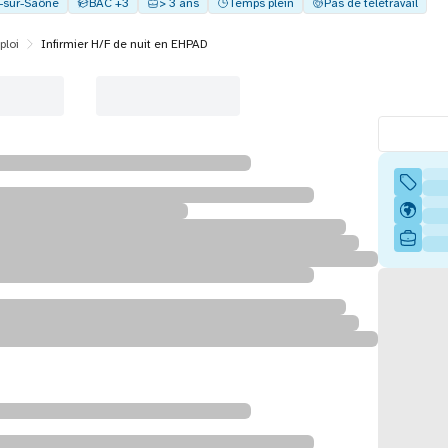
y-sur-Saône
BAC +3
> 3 ans
Temps plein
Pas de télétravail
ploi
Infirmier H/F de nuit en EHPAD