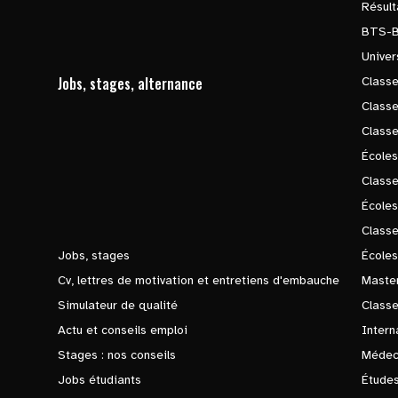
Résul
BTS-
Univer
Jobs, stages, alternance
Classe
Class
Class
Écoles
Classe
École
Class
Jobs, stages
Écoles
Cv, lettres de motivation et entretiens d'embauche
Master
Simulateur de qualité
Class
Actu et conseils emploi
Intern
Stages : nos conseils
Médec
Jobs étudiants
Études