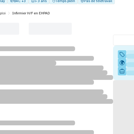
lay
BAC +3
> 3 ans
Temps plein
Pas de télétravail
ploi
Infirmier H/F en EHPAD