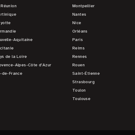
 Réunion
Montpellier
rtinique
Nantes
yotte
Nice
rmandie
Orléans
uvelle-Aquitaine
Paris
citanie
Reims
ys de la Loire
Rennes
ovence-Alpes-Côte d'Azur
Rouen
e-de-France
Saint-Étienne
Strasbourg
Toulon
Toulouse