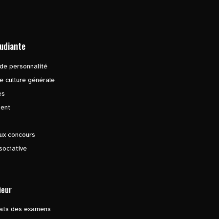
tudiante
de personnalité
e culture générale
es
ent
ux concours
sociative
ieur
tats des examens