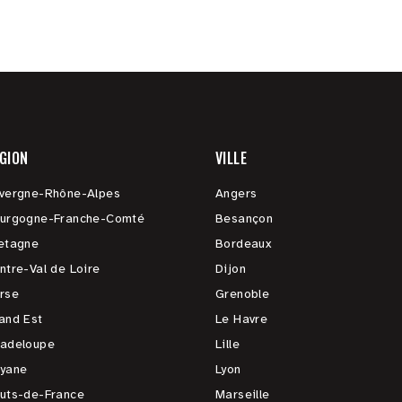
GION
VILLE
vergne-Rhône-Alpes
Angers
urgogne-Franche-Comté
Besançon
etagne
Bordeaux
ntre-Val de Loire
Dijon
rse
Grenoble
and Est
Le Havre
adeloupe
Lille
yane
Lyon
uts-de-France
Marseille