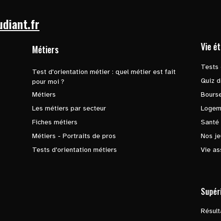
udiant.fr
Vie é
Métiers
Tests 
Test d'orientation métier : quel métier est fait
Quiz d
pour moi ?
Métiers
Bours
Les métiers par secteur
Logem
Fiches métiers
Santé
Métiers - Portraits de pros
Nos je
Tests d'orientation métiers
Vie as
Supér
Résul