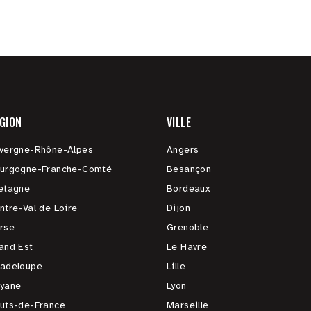
GION
VILLE
vergne-Rhône-Alpes
Angers
urgogne-Franche-Comté
Besançon
etagne
Bordeaux
ntre-Val de Loire
Dijon
rse
Grenoble
and Est
Le Havre
adeloupe
Lille
yane
Lyon
uts-de-France
Marseille