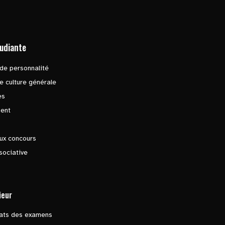
tudiante
de personnalité
e culture générale
es
ent
ux concours
sociative
ieur
tats des examens