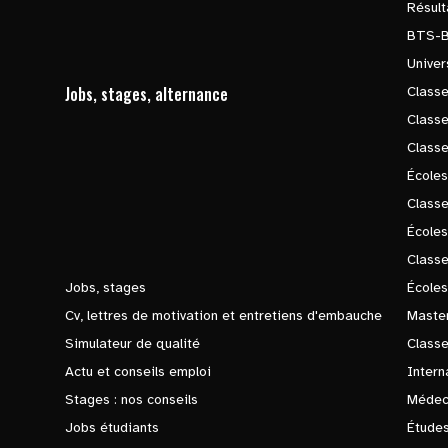
Résul
BTS-
Univer
Jobs, stages, alternance
Classe
Class
Class
Écoles
Classe
École
Class
Jobs, stages
Écoles
Cv, lettres de motivation et entretiens d'embauche
Master
Simulateur de qualité
Class
Actu et conseils emploi
Intern
Stages : nos conseils
Médec
Jobs étudiants
Études