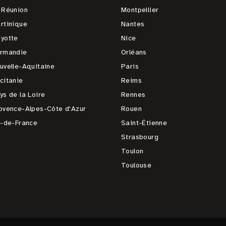
 Réunion
Montpellier
rtinique
Nantes
yotte
Nice
rmandie
Orléans
uvelle-Aquitaine
Paris
citanie
Reims
ys de la Loire
Rennes
ovence-Alpes-Côte d'Azur
Rouen
e-de-France
Saint-Étienne
Strasbourg
Toulon
Toulouse