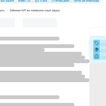
y-sur-Saône
BAC +3
> 3 ans
Temps plein
Pas de télétravail
ploi
Infirmier H/F en médecine court séjour