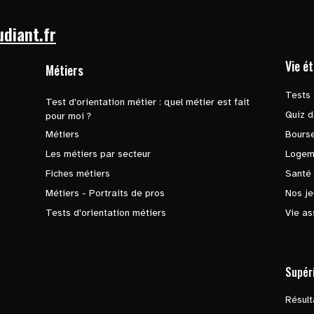
udiant.fr
Vie é
Métiers
Tests 
Test d'orientation métier : quel métier est fait
Quiz d
pour moi ?
Métiers
Bours
Les métiers par secteur
Logem
Fiches métiers
Santé
Métiers - Portraits de pros
Nos je
Tests d'orientation métiers
Vie as
Supér
Résul