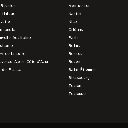
 Réunion
Montpellier
rtinique
Nantes
yotte
Nice
rmandie
Orléans
uvelle-Aquitaine
Paris
citanie
Reims
ys de la Loire
Rennes
ovence-Alpes-Côte d'Azur
Rouen
e-de-France
Saint-Étienne
Strasbourg
Toulon
Toulouse