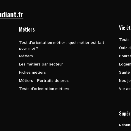
udiant.fr
Vie é
Métiers
Tests 
Test d'orientation métier : quel métier est fait
Quiz d
pour moi ?
Métiers
Bours
Les métiers par secteur
Logem
Fiches métiers
Santé
Métiers - Portraits de pros
Nos je
Tests d'orientation métiers
Vie as
Supér
Résul