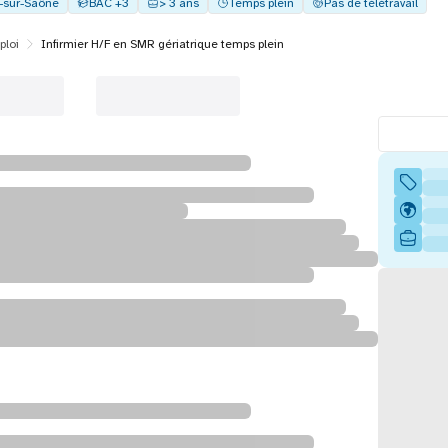
y-sur-Saône
BAC +3
> 3 ans
Temps plein
Pas de télétravail
ploi
Infirmier H/F en SMR gériatrique temps plein