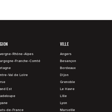
GION
VILLE
vergne-Rhône-Alpes
Angers
urgogne-Franche-Comté
Besançon
etagne
Bordeaux
ntre-Val de Loire
Dijon
rse
Grenoble
and Est
Le Havre
adeloupe
Lille
yane
Lyon
uts-de-France
Marseille