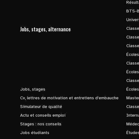
Résul
BTS-
Univer
Jobs, stages, alternance
Classe
Class
Class
Écoles
Classe
École
Class
Jobs, stages
Écoles
Cv, lettres de motivation et entretiens d'embauche
Master
Simulateur de qualité
Class
Actu et conseils emploi
Intern
Stages : nos conseils
Médec
Jobs étudiants
Études