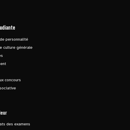
tudiante
de personnalité
e culture générale
es
ent
ux concours
sociative
ieur
tats des examens