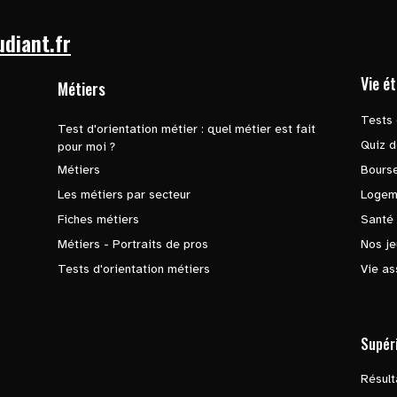
udiant.fr
Vie é
Métiers
Tests 
Test d'orientation métier : quel métier est fait
Quiz d
pour moi ?
Métiers
Bours
Les métiers par secteur
Logem
Fiches métiers
Santé
Métiers - Portraits de pros
Nos je
Tests d'orientation métiers
Vie as
Supér
Résul