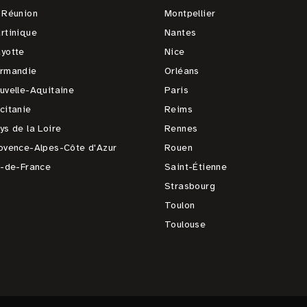
 Réunion
Montpellier
rtinique
Nantes
yotte
Nice
rmandie
Orléans
uvelle-Aquitaine
Paris
citanie
Reims
ys de la Loire
Rennes
ovence-Alpes-Côte d'Azur
Rouen
e-de-France
Saint-Étienne
Strasbourg
Toulon
Toulouse