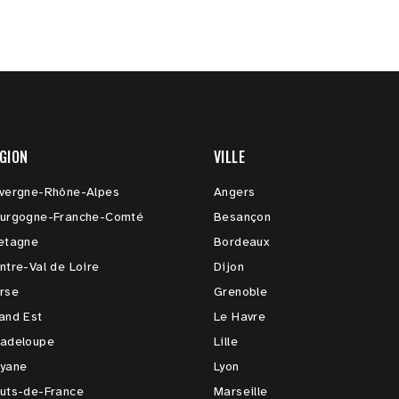
GION
VILLE
vergne-Rhône-Alpes
Angers
urgogne-Franche-Comté
Besançon
etagne
Bordeaux
ntre-Val de Loire
Dijon
rse
Grenoble
and Est
Le Havre
adeloupe
Lille
yane
Lyon
uts-de-France
Marseille