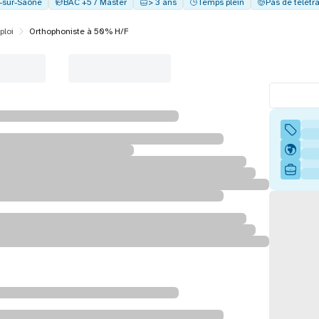
y-sur-Saône
BAC +5 / Master
> 3 ans
Temps plein
Pas de télétra
ploi
Orthophoniste à 50% H/F