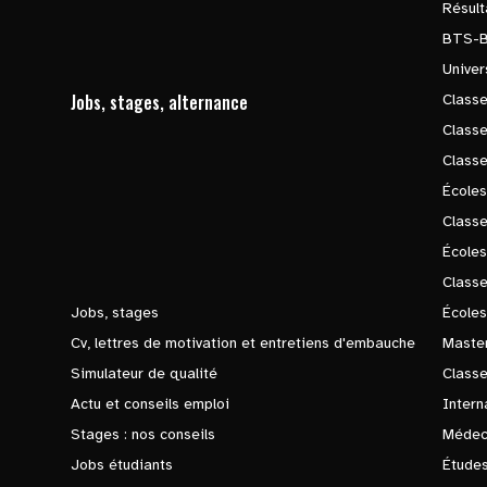
Résul
BTS-
Univer
Jobs, stages, alternance
Classe
Class
Class
Écoles
Classe
École
Class
Jobs, stages
Écoles
Cv, lettres de motivation et entretiens d'embauche
Master
Simulateur de qualité
Class
Actu et conseils emploi
Intern
Stages : nos conseils
Médec
Jobs étudiants
Études