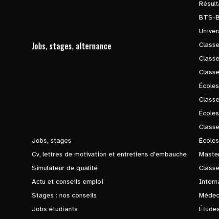
Résul
BTS-
Univer
Jobs, stages, alternance
Classe
Class
Class
Écoles
Classe
École
Class
Jobs, stages
Écoles
Cv, lettres de motivation et entretiens d'embauche
Master
Simulateur de qualité
Class
Actu et conseils emploi
Intern
Stages : nos conseils
Médec
Jobs étudiants
Études