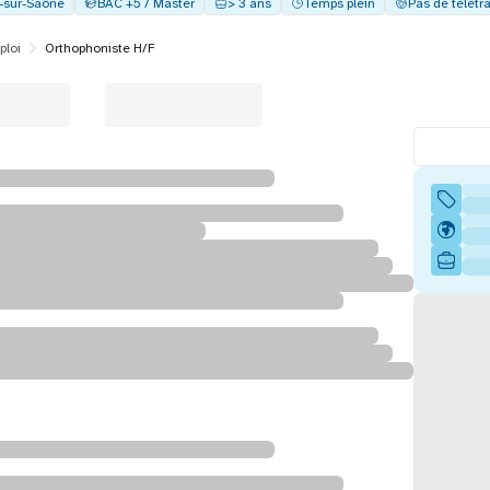
y-sur-Saône
BAC +5 / Master
> 3 ans
Temps plein
Pas de télétra
ploi
Orthophoniste H/F