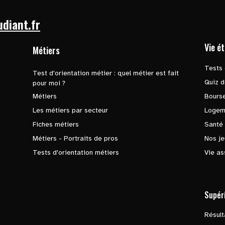
udiant.fr
Vie é
Métiers
Tests 
Test d'orientation métier : quel métier est fait
Quiz d
pour moi ?
Métiers
Bours
Les métiers par secteur
Logem
Fiches métiers
Santé
Métiers - Portraits de pros
Nos je
Tests d'orientation métiers
Vie as
Supér
Résul