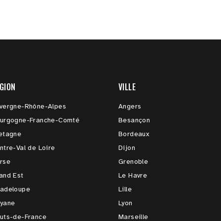
GION
VILLE
vergne-Rhône-Alpes
Angers
urgogne-Franche-Comté
Besançon
etagne
Bordeaux
ntre-Val de Loire
Dijon
rse
Grenoble
and Est
Le Havre
adeloupe
Lille
yane
Lyon
uts-de-France
Marseille