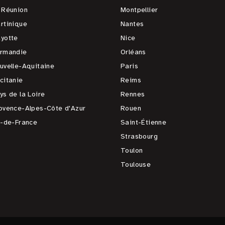
 Réunion
Montpellier
rtinique
Nantes
yotte
Nice
rmandie
Orléans
uvelle-Aquitaine
Paris
citanie
Reims
ys de la Loire
Rennes
ovence-Alpes-Côte d'Azur
Rouen
e-de-France
Saint-Étienne
Strasbourg
Toulon
Toulouse