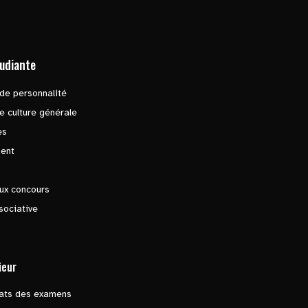
tudiante
de personnalité
e culture générale
es
ent
ux concours
sociative
ieur
tats des examens