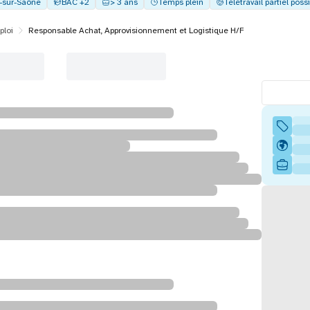
y-sur-Saône
BAC +2
> 3 ans
Temps plein
Télétravail partiel poss
ploi
Responsable Achat, Approvisionnement et Logistique H/F