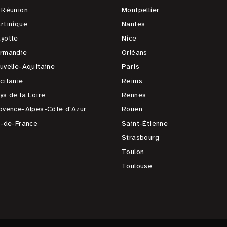
 Réunion
Montpellier
rtinique
Nantes
yotte
Nice
rmandie
Orléans
uvelle-Aquitaine
Paris
citanie
Reims
ys de la Loire
Rennes
ovence-Alpes-Côte d'Azur
Rouen
e-de-France
Saint-Étienne
Strasbourg
Toulon
Toulouse