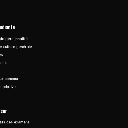
tudiante
de personnalité
e culture générale
es
ent
ux concours
sociative
ieur
tats des examens