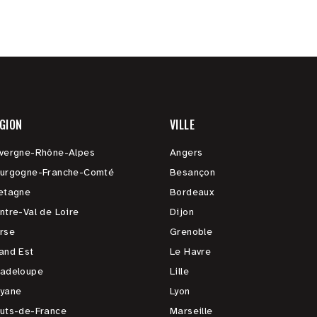
GION
VILLE
vergne-Rhône-Alpes
Angers
urgogne-Franche-Comté
Besançon
etagne
Bordeaux
ntre-Val de Loire
Dijon
rse
Grenoble
and Est
Le Havre
adeloupe
Lille
yane
Lyon
uts-de-France
Marseille