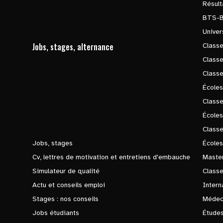
Résul
BTS-
Univer
Jobs, stages, alternance
Classe
Class
Class
Écoles
Classe
École
Class
Jobs, stages
Écoles
Cv, lettres de motivation et entretiens d'embauche
Master
Simulateur de qualité
Class
Actu et conseils emploi
Intern
Stages : nos conseils
Médec
Jobs étudiants
Études