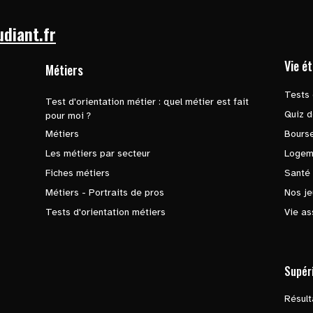
udiant.fr
Vie é
Métiers
Tests 
Test d'orientation métier : quel métier est fait
Quiz d
pour moi ?
Métiers
Bours
Les métiers par secteur
Logem
Fiches métiers
Santé
Métiers - Portraits de pros
Nos je
Tests d'orientation métiers
Vie as
Supér
Résul