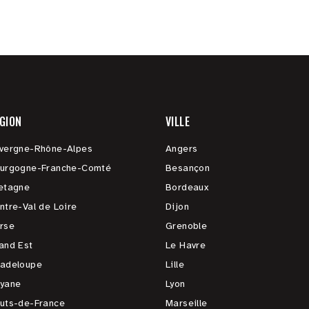
GION
VILLE
vergne-Rhône-Alpes
Angers
urgogne-Franche-Comté
Besançon
etagne
Bordeaux
ntre-Val de Loire
Dijon
rse
Grenoble
and Est
Le Havre
adeloupe
Lille
yane
Lyon
uts-de-France
Marseille