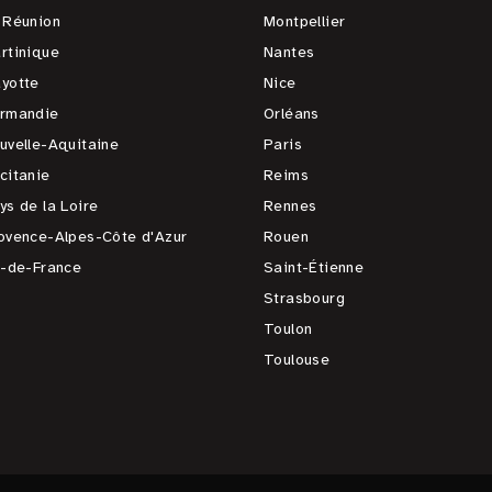
 Réunion
Montpellier
rtinique
Nantes
yotte
Nice
rmandie
Orléans
uvelle-Aquitaine
Paris
citanie
Reims
ys de la Loire
Rennes
ovence-Alpes-Côte d'Azur
Rouen
e-de-France
Saint-Étienne
Strasbourg
Toulon
Toulouse