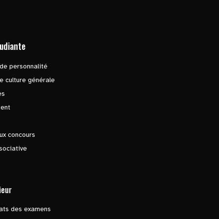
tudiante
de personnalité
e culture générale
es
ent
ux concours
sociative
ieur
tats des examens