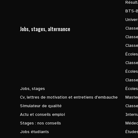
Résul
BTS-
Univer
Jobs, stages, alternance
Classe
Class
Class
Écoles
Classe
École
Class
Jobs, stages
Écoles
Cv, lettres de motivation et entretiens d'embauche
Master
Simulateur de qualité
Class
Actu et conseils emploi
Intern
Stages : nos conseils
Médec
Jobs étudiants
Études