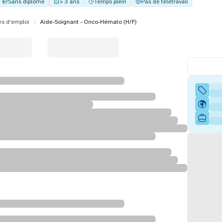
Sans diplôme
> 3 ans
Temps plein
Pas de télétravail
es d'emploi
Aide-Soignant - Onco-Hémato (H/F)