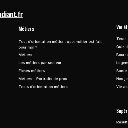
udiant.fr
Vie é
Métiers
Tests 
Test d'orientation métier : quel métier est fait
Quiz d
pour moi ?
Métiers
Bours
Les métiers par secteur
Logem
Fiches métiers
Santé
Métiers - Portraits de pros
Nos je
Tests d'orientation métiers
Vie as
Supér
Résul