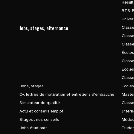
Résul
BTS-
Univer
Jobs, stages, alternance
Classe
Class
Class
Écoles
Classe
École
Class
Jobs, stages
Écoles
Cv, lettres de motivation et entretiens d'embauche
Master
Simulateur de qualité
Class
Actu et conseils emploi
Intern
Stages : nos conseils
Médec
Jobs étudiants
Études