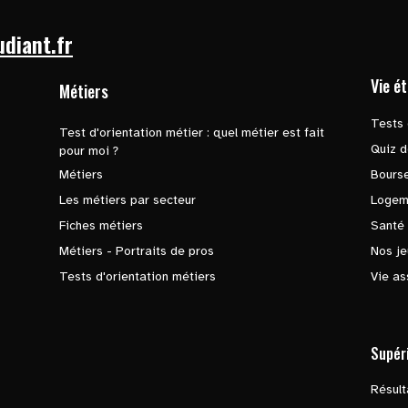
udiant.fr
Vie é
Métiers
Tests 
Test d'orientation métier : quel métier est fait
Quiz d
pour moi ?
Métiers
Bours
Les métiers par secteur
Logem
Fiches métiers
Santé
Métiers - Portraits de pros
Nos je
Tests d'orientation métiers
Vie as
Supér
Résul