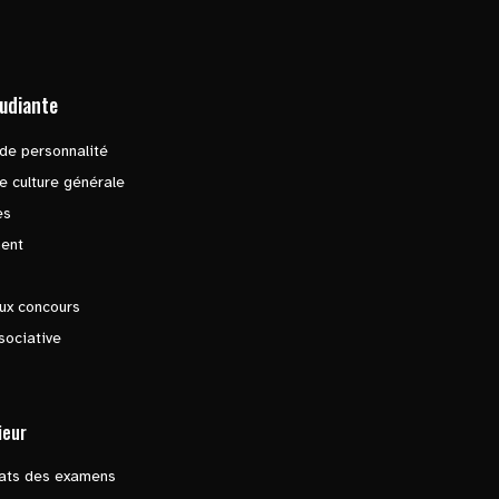
tudiante
de personnalité
e culture générale
es
ent
ux concours
sociative
ieur
tats des examens