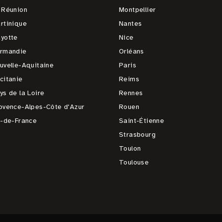
 Réunion
Montpellier
rtinique
Nantes
yotte
Nice
rmandie
Orléans
uvelle-Aquitaine
Paris
citanie
Reims
ys de la Loire
Rennes
ovence-Alpes-Côte d'Azur
Rouen
e-de-France
Saint-Étienne
Strasbourg
Toulon
Toulouse