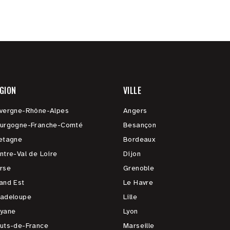
GION
VILLE
vergne-Rhône-Alpes
Angers
urgogne-Franche-Comté
Besançon
etagne
Bordeaux
ntre-Val de Loire
Dijon
rse
Grenoble
and Est
Le Havre
adeloupe
Lille
yane
Lyon
uts-de-France
Marseille