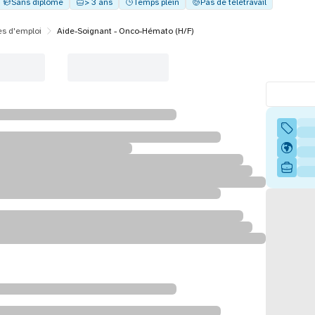
Sans diplôme
> 3 ans
Temps plein
Pas de télétravail
es d'emploi
Aide-Soignant - Onco-Hémato (H/F)