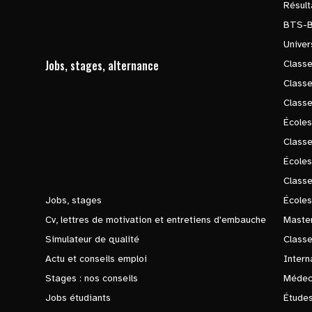
Résul
BTS-
Univer
Jobs, stages, alternance
Classe
Class
Class
Écoles
Classe
École
Class
Jobs, stages
Écoles
Cv, lettres de motivation et entretiens d'embauche
Master
Simulateur de qualité
Class
Actu et conseils emploi
Intern
Stages : nos conseils
Médec
Jobs étudiants
Études