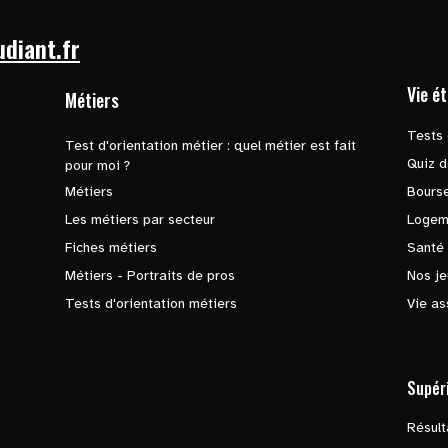
udiant.fr
Vie é
Métiers
Tests 
Test d'orientation métier : quel métier est fait
Quiz d
pour moi ?
Métiers
Bours
Les métiers par secteur
Logem
Fiches métiers
Santé
Métiers - Portraits de pros
Nos je
Tests d'orientation métiers
Vie as
Supér
Résul