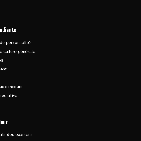
tudiante
de personnalité
e culture générale
es
ent
ux concours
sociative
ieur
tats des examens