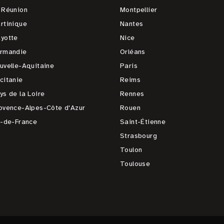
 Réunion
Montpellier
rtinique
Nantes
yotte
Nice
rmandie
Orléans
uvelle-Aquitaine
Paris
citanie
Reims
ys de la Loire
Rennes
ovence-Alpes-Côte d'Azur
Rouen
e-de-France
Saint-Étienne
Strasbourg
Toulon
Toulouse