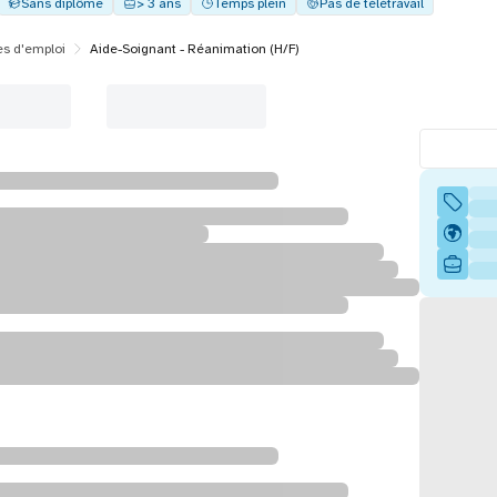
Sans diplôme
> 3 ans
Temps plein
Pas de télétravail
es d'emploi
Aide-Soignant - Réanimation (H/F)