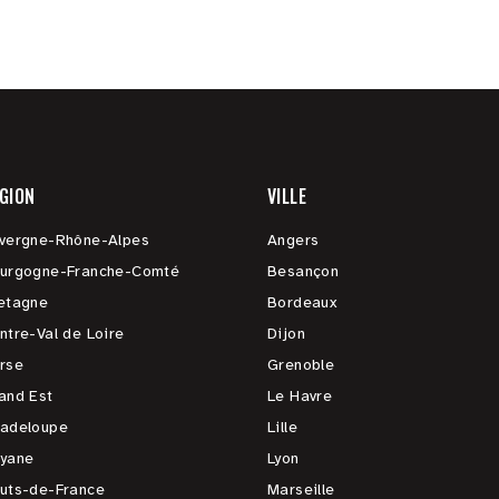
GION
VILLE
vergne-Rhône-Alpes
Angers
urgogne-Franche-Comté
Besançon
etagne
Bordeaux
ntre-Val de Loire
Dijon
rse
Grenoble
and Est
Le Havre
adeloupe
Lille
yane
Lyon
uts-de-France
Marseille