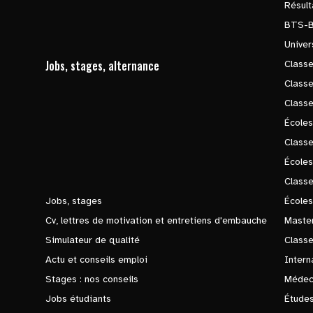
Résul
BTS-
Univer
Jobs, stages, alternance
Classe
Class
Class
Écoles
Classe
École
Class
Jobs, stages
Écoles
Cv, lettres de motivation et entretiens d'embauche
Master
Simulateur de qualité
Class
Actu et conseils emploi
Intern
Stages : nos conseils
Médec
Jobs étudiants
Études