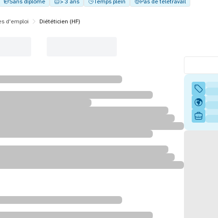
Sans diplôme
> 3 ans
Temps plein
Pas de télétravail
es d'emploi
Diététicien (HF)