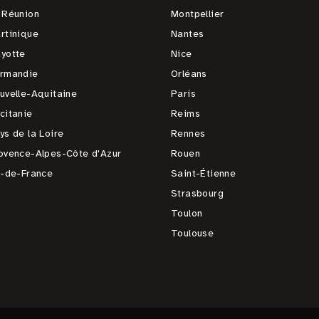
 Réunion
Montpellier
rtinique
Nantes
yotte
Nice
rmandie
Orléans
uvelle-Aquitaine
Paris
citanie
Reims
ys de la Loire
Rennes
ovence-Alpes-Côte d'Azur
Rouen
e-de-France
Saint-Étienne
Strasbourg
Toulon
Toulouse