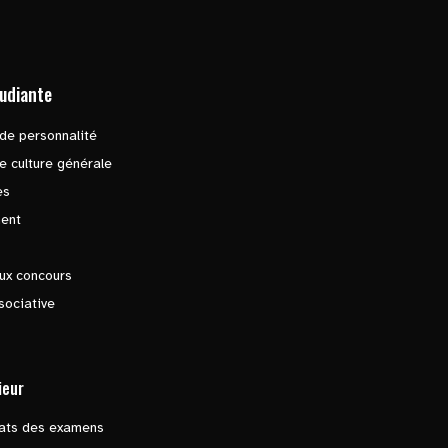
tudiante
de personnalité
e culture générale
es
ent
ux concours
sociative
ieur
tats des examens