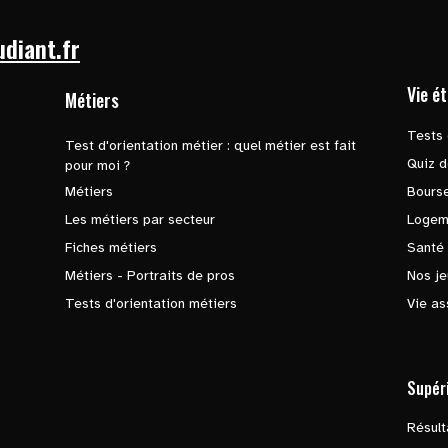
udiant.fr
Vie é
Métiers
Tests 
Test d'orientation métier : quel métier est fait
Quiz d
pour moi ?
Métiers
Bours
Les métiers par secteur
Logem
Fiches métiers
Santé
Métiers - Portraits de pros
Nos je
Tests d'orientation métiers
Vie as
Supér
Résul