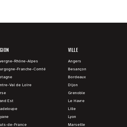
GION
VILLE
vergne-Rhône-Alpes
Angers
urgogne-Franche-Comté
Besançon
etagne
Bordeaux
ntre-Val de Loire
Dijon
rse
Grenoble
and Est
Le Havre
adeloupe
Lille
yane
Lyon
uts-de-France
Marseille