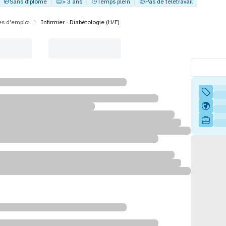
Sans diplôme
> 3 ans
Temps plein
Pas de télétravail
es d'emploi
Infirmier - Diabétologie (H/F)