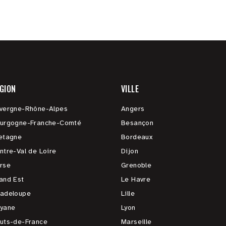
GION
VILLE
vergne-Rhône-Alpes
Angers
urgogne-Franche-Comté
Besançon
etagne
Bordeaux
ntre-Val de Loire
Dijon
rse
Grenoble
and Est
Le Havre
adeloupe
Lille
yane
Lyon
uts-de-France
Marseille