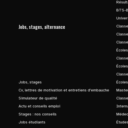
Résul
BTS-
Univer
Jobs, stages, alternance
Classe
Class
Class
Écoles
Classe
École
Class
Jobs, stages
Écoles
Cv, lettres de motivation et entretiens d'embauche
Master
Simulateur de qualité
Class
Actu et conseils emploi
Intern
Stages : nos conseils
Médec
Jobs étudiants
Études