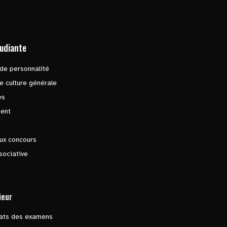
tudiante
de personnalité
e culture générale
es
ent
ux concours
sociative
ieur
tats des examens