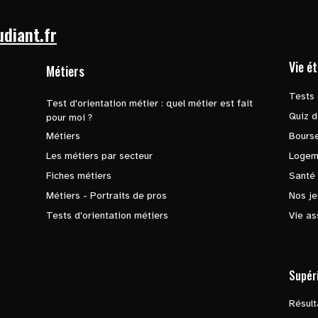
udiant.fr
Vie é
Métiers
Tests 
Test d'orientation métier : quel métier est fait
Quiz d
pour moi ?
Métiers
Bours
Les métiers par secteur
Logem
Fiches métiers
Santé
Métiers - Portraits de pros
Nos je
Tests d'orientation métiers
Vie as
Supér
Résul