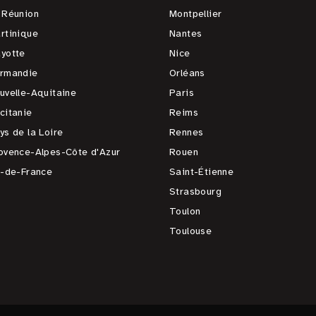
 Réunion
Montpellier
rtinique
Nantes
yotte
Nice
rmandie
Orléans
uvelle-Aquitaine
Paris
citanie
Reims
ys de la Loire
Rennes
ovence-Alpes-Côte d'Azur
Rouen
e-de-France
Saint-Étienne
Strasbourg
Toulon
Toulouse