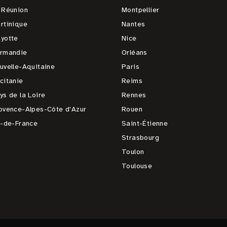
 Réunion
Montpellier
rtinique
Nantes
yotte
Nice
rmandie
Orléans
uvelle-Aquitaine
Paris
citanie
Reims
ys de la Loire
Rennes
ovence-Alpes-Côte d'Azur
Rouen
e-de-France
Saint-Étienne
Strasbourg
Toulon
Toulouse