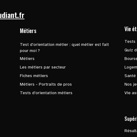
udiant.fr
Vie é
Métiers
Tests 
Test d'orientation métier : quel métier est fait
Quiz d
pour moi ?
Métiers
Bours
Les métiers par secteur
Logem
Fiches métiers
Santé
Métiers - Portraits de pros
Nos je
Tests d'orientation métiers
Vie as
Supér
Résul