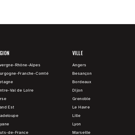
GION
VILLE
vergne-Rhône-Alpes
Angers
urgogne-Franche-Comté
Besançon
etagne
Bordeaux
ntre-Val de Loire
Dijon
rse
Grenoble
and Est
Le Havre
adeloupe
Lille
yane
Lyon
uts-de-France
Marseille