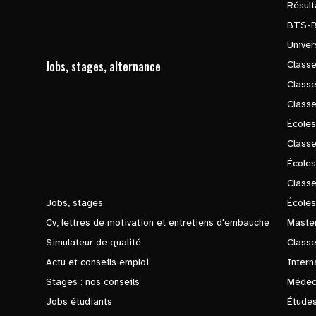
Résul
BTS-
Univer
Jobs, stages, alternance
Classe
Class
Class
Écoles
Classe
École
Class
Jobs, stages
Écoles
Cv, lettres de motivation et entretiens d'embauche
Master
Simulateur de qualité
Class
Actu et conseils emploi
Intern
Stages : nos conseils
Médec
Jobs étudiants
Études