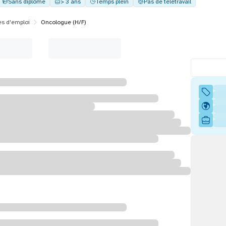
Sans diplôme
> 3 ans
Temps plein
Pas de télétravail
es d'emploi
Oncologue (H/F)