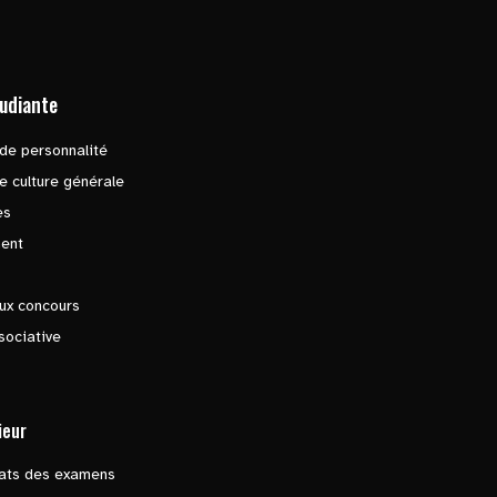
tudiante
de personnalité
e culture générale
es
ent
ux concours
sociative
ieur
tats des examens