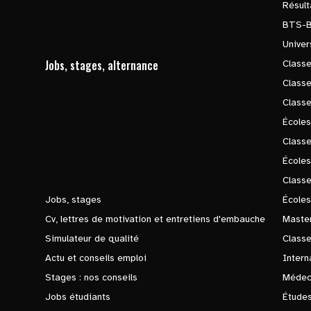
Résul
BTS-
Univer
Jobs, stages, alternance
Classe
Class
Class
Écoles
Classe
École
Class
Jobs, stages
Écoles
Cv, lettres de motivation et entretiens d'embauche
Master
Simulateur de qualité
Class
Actu et conseils emploi
Intern
Stages : nos conseils
Médec
Jobs étudiants
Études