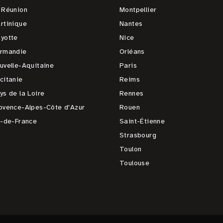
 Réunion
Montpellier
rtinique
Nantes
yotte
Nice
rmandie
Orléans
uvelle-Aquitaine
Paris
citanie
Reims
ys de la Loire
Rennes
ovence-Alpes-Côte d'Azur
Rouen
e-de-France
Saint-Étienne
Strasbourg
Toulon
Toulouse