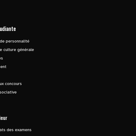
tudiante
de personnalité
e culture générale
es
ent
ux concours
sociative
ieur
tats des examens