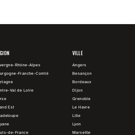
GION
VILLE
vergne-Rhône-Alpes
Angers
urgogne-Franche-Comté
Besançon
etagne
Bordeaux
ntre-Val de Loire
Dijon
rse
Grenoble
and Est
Le Havre
adeloupe
Lille
yane
Lyon
uts-de-France
Marseille