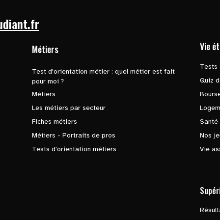
udiant.fr
Vie é
Métiers
Tests 
Test d'orientation métier : quel métier est fait
Quiz d
pour moi ?
Métiers
Bours
Les métiers par secteur
Logem
Fiches métiers
Santé
Métiers - Portraits de pros
Nos je
Tests d'orientation métiers
Vie as
Supér
Résul