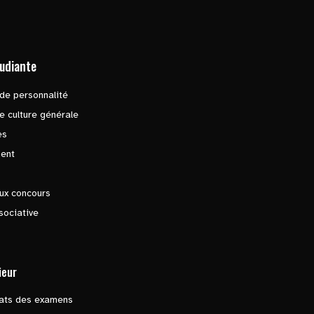
tudiante
de personnalité
e culture générale
es
ent
ux concours
sociative
ieur
tats des examens