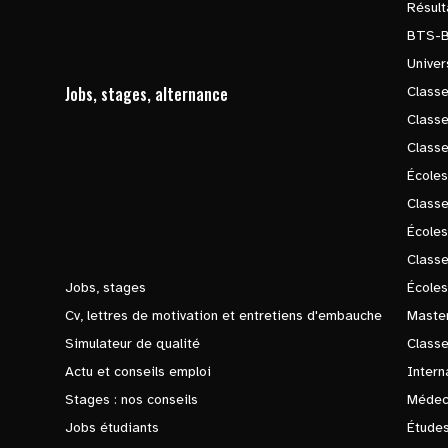
Résul
BTS-
Univer
Jobs, stages, alternance
Classe
Class
Class
Écoles
Classe
École
Class
Jobs, stages
Écoles
Cv, lettres de motivation et entretiens d'embauche
Master
Simulateur de qualité
Class
Actu et conseils emploi
Intern
Stages : nos conseils
Médec
Jobs étudiants
Études