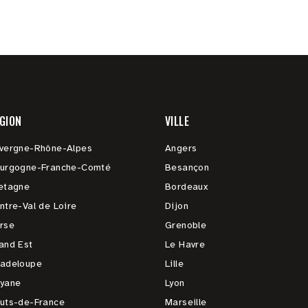
GION
VILLE
vergne-Rhône-Alpes
Angers
urgogne-Franche-Comté
Besançon
etagne
Bordeaux
ntre-Val de Loire
Dijon
rse
Grenoble
and Est
Le Havre
adeloupe
Lille
yane
Lyon
uts-de-France
Marseille