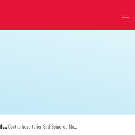
Assistant(e) de Service Social Médecine et Gériatrie Nemours
Centre hospitalier Sud Seine-et-Marne