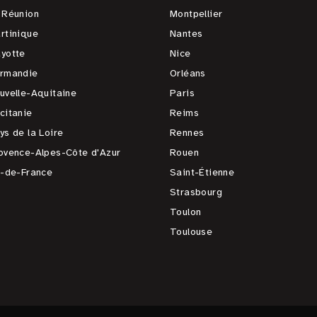
 Réunion
Montpellier
rtinique
Nantes
yotte
Nice
rmandie
Orléans
uvelle-Aquitaine
Paris
citanie
Reims
ys de la Loire
Rennes
ovence-Alpes-Côte d'Azur
Rouen
e-de-France
Saint-Étienne
Strasbourg
Toulon
Toulouse