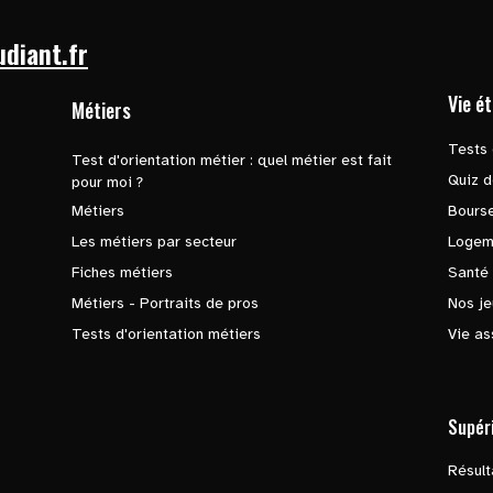
udiant.fr
Vie é
Métiers
Tests 
Test d'orientation métier : quel métier est fait
Quiz d
pour moi ?
Métiers
Bours
Les métiers par secteur
Logem
Fiches métiers
Santé
Métiers - Portraits de pros
Nos je
Tests d'orientation métiers
Vie as
Supér
Résul