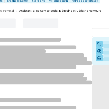
rs
Sans diplôme
> 5 ans
Temps plein
Pas de télétravail
es d'emploi
Assistant(e) de Service Social Médecine et Gériatrie Nemours