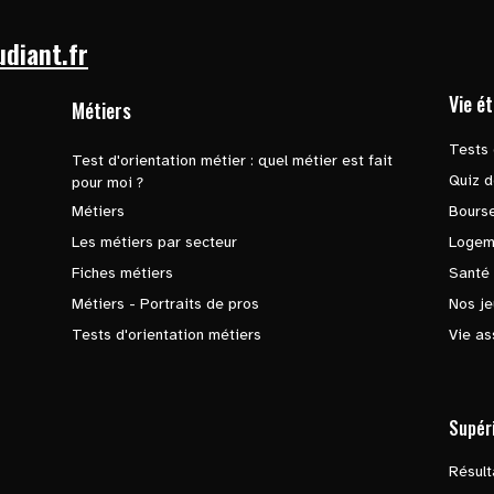
udiant.fr
Vie é
Métiers
Tests 
Test d'orientation métier : quel métier est fait
Quiz d
pour moi ?
Métiers
Bours
Les métiers par secteur
Logem
Fiches métiers
Santé
Métiers - Portraits de pros
Nos je
Tests d'orientation métiers
Vie as
Supér
Résul