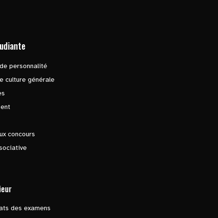
tudiante
de personnalité
e culture générale
es
ent
ux concours
sociative
ieur
tats des examens