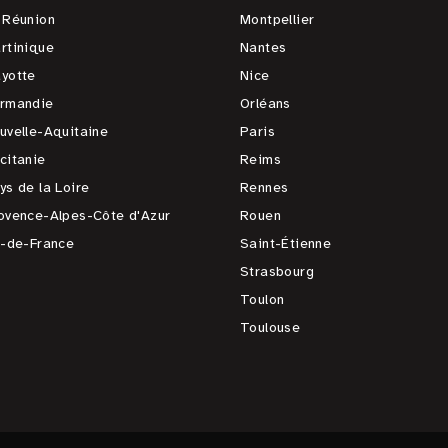
 Réunion
Montpellier
rtinique
Nantes
yotte
Nice
rmandie
Orléans
uvelle-Aquitaine
Paris
citanie
Reims
ys de la Loire
Rennes
ovence-Alpes-Côte d'Azur
Rouen
e-de-France
Saint-Étienne
Strasbourg
Toulon
Toulouse