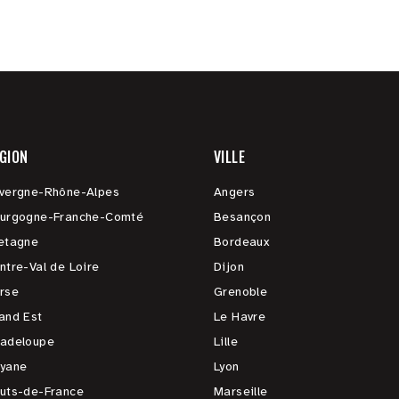
GION
VILLE
vergne-Rhône-Alpes
Angers
urgogne-Franche-Comté
Besançon
etagne
Bordeaux
ntre-Val de Loire
Dijon
rse
Grenoble
and Est
Le Havre
adeloupe
Lille
yane
Lyon
uts-de-France
Marseille