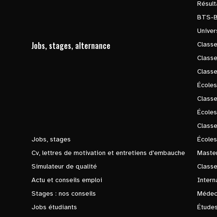
Résul
BTS-
Univer
Jobs, stages, alternance
Classe
Class
Class
Écoles
Classe
École
Class
Jobs, stages
Écoles
Cv, lettres de motivation et entretiens d'embauche
Master
Simulateur de qualité
Class
Actu et conseils emploi
Intern
Stages : nos conseils
Médec
Jobs étudiants
Études