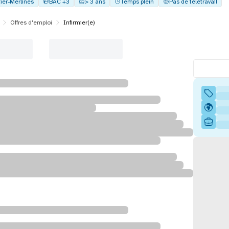
ier-Merlines
BAC +3
> 3 ans
Temps plein
Pas de télétravail
Offres d'emploi
Infirmier(e)