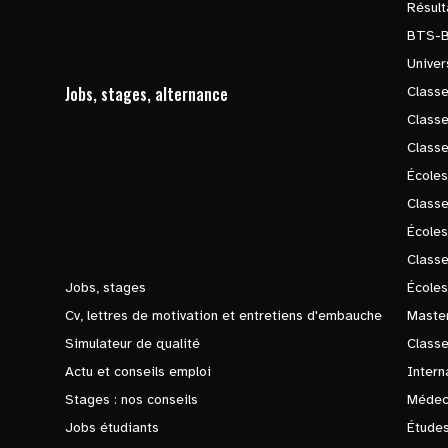
Résul
BTS-
Univer
Jobs, stages, alternance
Classe
Class
Class
Écoles
Classe
École
Class
Jobs, stages
Écoles
Cv, lettres de motivation et entretiens d'embauche
Master
Simulateur de qualité
Class
Actu et conseils emploi
Intern
Stages : nos conseils
Médec
Jobs étudiants
Études