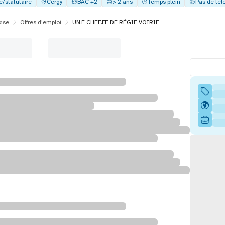
e/statutaire
Cergy
BAC +2
> 2 ans
Temps plein
Pas de télé
ise
Offres d'emploi
UN.E CHEF.FE DE RÉGIE VOIRIE