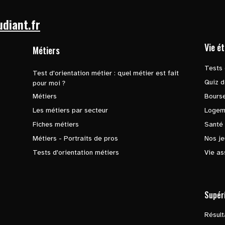
udiant.fr
Vie é
Métiers
Tests 
Test d'orientation métier : quel métier est fait
Quiz d
pour moi ?
Métiers
Bours
Les métiers par secteur
Logem
Fiches métiers
Santé
Métiers - Portraits de pros
Nos je
Tests d'orientation métiers
Vie as
Supér
Résul