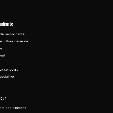
tudiante
de personnalité
e culture générale
es
ent
ux concours
sociative
ieur
tats des examens