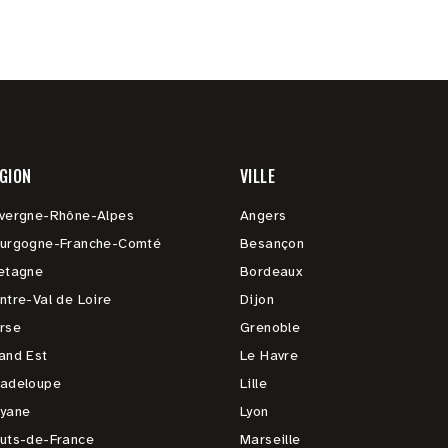
GION
VILLE
vergne-Rhône-Alpes
Angers
urgogne-Franche-Comté
Besançon
etagne
Bordeaux
ntre-Val de Loire
Dijon
rse
Grenoble
and Est
Le Havre
adeloupe
Lille
yane
Lyon
uts-de-France
Marseille