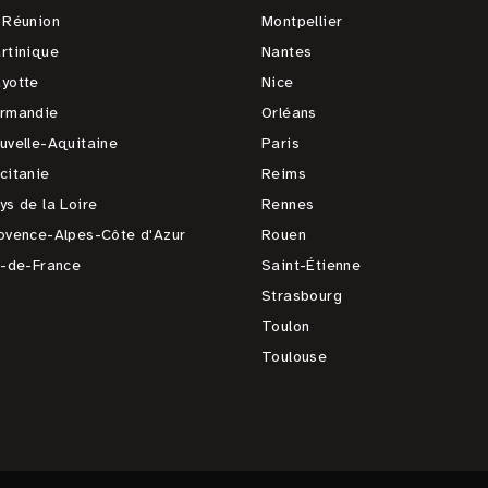
 Réunion
Montpellier
rtinique
Nantes
yotte
Nice
rmandie
Orléans
uvelle-Aquitaine
Paris
citanie
Reims
ys de la Loire
Rennes
ovence-Alpes-Côte d'Azur
Rouen
e-de-France
Saint-Étienne
Strasbourg
Toulon
Toulouse