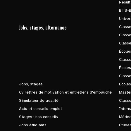
Résul
BTS-
Univer
Jobs, stages, alternance
Classe
Class
Class
Écoles
Classe
École
Class
Jobs, stages
Écoles
Cv, lettres de motivation et entretiens d'embauche
Master
Simulateur de qualité
Class
Actu et conseils emploi
Intern
Stages : nos conseils
Médec
Jobs étudiants
Études