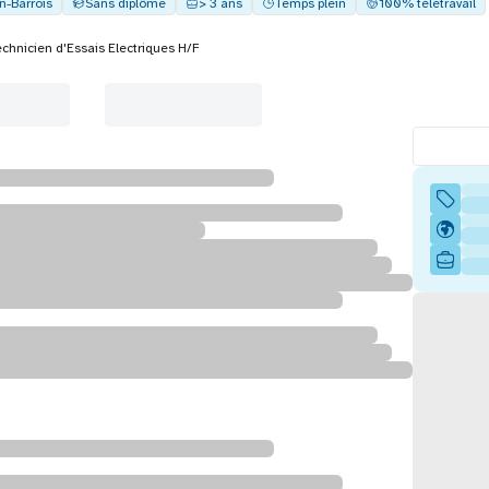
n-Barrois
Sans diplôme
> 3 ans
Temps plein
100% télétravail
echnicien d'Essais Electriques H/F