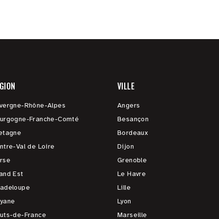
GION
VILLE
vergne-Rhône-Alpes
Angers
urgogne-Franche-Comté
Besançon
etagne
Bordeaux
ntre-Val de Loire
Dijon
rse
Grenoble
and Est
Le Havre
adeloupe
Lille
yane
Lyon
uts-de-France
Marseille