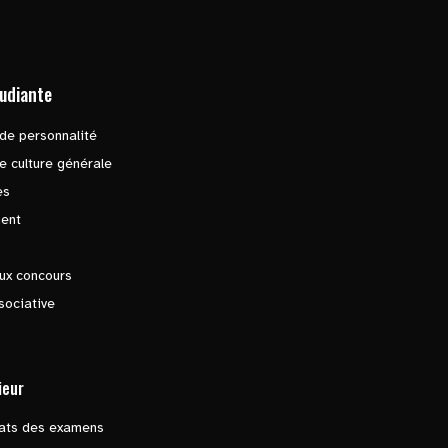
tudiante
de personnalité
e culture générale
es
ent
ux concours
sociative
ieur
tats des examens