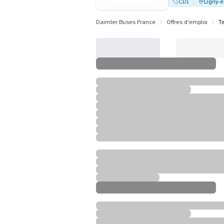
CDI
Ligny-e
Daimler Buses France
Offres d'emploi
T