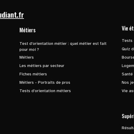
udiant.fr
Vie é
Métiers
Tests 
Test d'orientation métier : quel métier est fait
Quiz d
pour moi ?
Métiers
Bours
Les métiers par secteur
Logem
Fiches métiers
Santé
Métiers - Portraits de pros
Nos je
Tests d'orientation métiers
Vie as
Supér
Résul