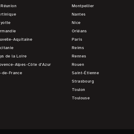
 Réunion
Montpellier
rtinique
Nantes
yotte
Nice
rmandie
Orléans
uvelle-Aquitaine
Paris
citanie
Reims
ys de la Loire
Rennes
ovence-Alpes-Côte d'Azur
Rouen
e-de-France
Saint-Étienne
Strasbourg
Toulon
Toulouse