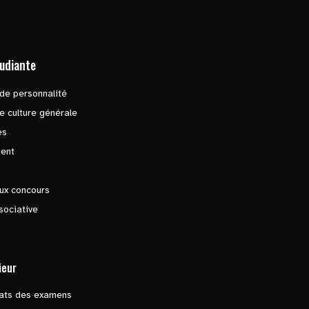
tudiante
de personnalité
e culture générale
es
ent
ux concours
sociative
ieur
tats des examens