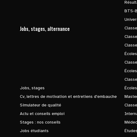
Résul
BTS-
Univer
Jobs, stages, alternance
Classe
Class
Class
Écoles
Classe
École
Class
Jobs, stages
Écoles
Cv, lettres de motivation et entretiens d'embauche
Master
Simulateur de qualité
Class
Actu et conseils emploi
Intern
Stages : nos conseils
Médec
Jobs étudiants
Études