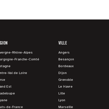
GION
VILLE
vergne-Rhône-Alpes
Angers
urgogne-Franche-Comté
Besançon
etagne
Bordeaux
ntre-Val de Loire
Dijon
rse
Grenoble
and Est
Le Havre
adeloupe
Lille
yane
Lyon
uts-de-France
Marseille