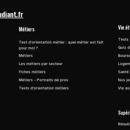
udiant.fr
Vie é
Métiers
Tests 
Test d'orientation métier : quel métier est fait
Quiz d
pour moi ?
Métiers
Bours
Les métiers par secteur
Logem
Fiches métiers
Santé
Métiers - Portraits de pros
Nos je
Tests d'orientation métiers
Vie as
Supér
Résul