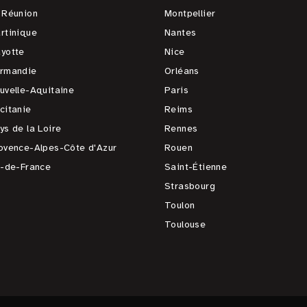
 Réunion
Montpellier
rtinique
Nantes
yotte
Nice
rmandie
Orléans
uvelle-Aquitaine
Paris
citanie
Reims
ys de la Loire
Rennes
ovence-Alpes-Côte d'Azur
Rouen
e-de-France
Saint-Étienne
Strasbourg
Toulon
Toulouse