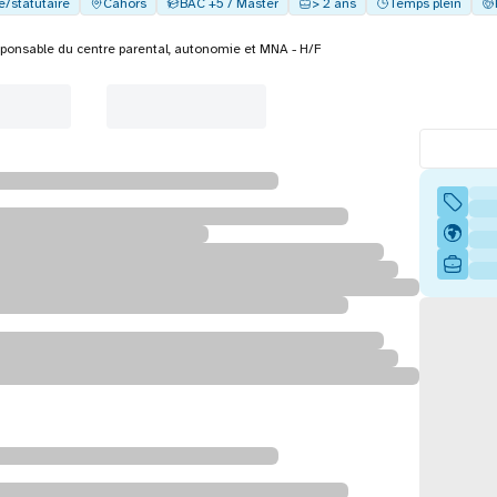
e/statutaire
Cahors
BAC +5 / Master
> 2 ans
Temps plein
ponsable du centre parental, autonomie et MNA - H/F