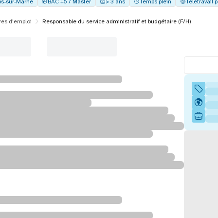
s-sur-Marne
BAC +5 / Master
> 3 ans
Temps plein
Télétravail p
res d'emploi
Responsable du service administratif et budgétaire (F/H)