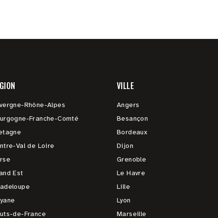
GION
VILLE
vergne-Rhône-Alpes
Angers
urgogne-Franche-Comté
Besançon
etagne
Bordeaux
ntre-Val de Loire
Dijon
rse
Grenoble
and Est
Le Havre
adeloupe
Lille
yane
Lyon
uts-de-France
Marseille