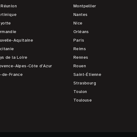
 Réunion
Montpellier
rtinique
Nantes
yotte
Nice
rmandie
Orléans
uvelle-Aquitaine
Paris
citanie
Reims
ys de la Loire
Rennes
ovence-Alpes-Côte d'Azur
Rouen
e-de-France
Saint-Étienne
Strasbourg
Toulon
Toulouse