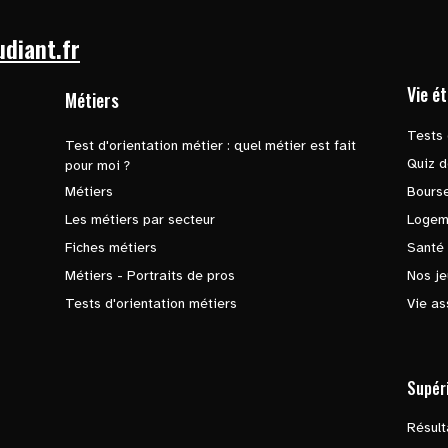
udiant.fr
Vie é
Métiers
Tests 
Test d'orientation métier : quel métier est fait
Quiz d
pour moi ?
Métiers
Bours
Les métiers par secteur
Logem
Fiches métiers
Santé
Métiers - Portraits de pros
Nos je
Tests d'orientation métiers
Vie as
Supér
Résul