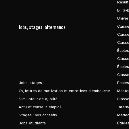
Résul
BTS-
Univer
Jobs, stages, alternance
Classe
Class
Class
Écoles
Classe
École
Class
Jobs, stages
Écoles
Cv, lettres de motivation et entretiens d'embauche
Master
Simulateur de qualité
Class
Actu et conseils emploi
Intern
Stages : nos conseils
Médec
Jobs étudiants
Études