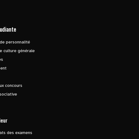
tudiante
de personnalité
e culture générale
es
ent
ux concours
sociative
ieur
tats des examens