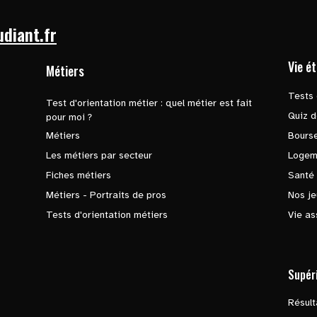
udiant.fr
Vie é
Métiers
Tests 
Test d'orientation métier : quel métier est fait
Quiz d
pour moi ?
Métiers
Bours
Les métiers par secteur
Logem
Fiches métiers
Santé
Métiers - Portraits de pros
Nos je
Tests d'orientation métiers
Vie as
Supér
Résul