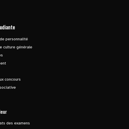
tudiante
de personnalité
e culture générale
es
ent
ux concours
sociative
ieur
tats des examens