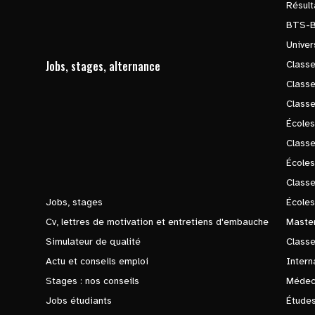
Résul
BTS-
Univer
Jobs, stages, alternance
Classe
Class
Class
Écoles
Classe
École
Class
Jobs, stages
Écoles
Cv, lettres de motivation et entretiens d'embauche
Master
Simulateur de qualité
Class
Actu et conseils emploi
Intern
Stages : nos conseils
Médec
Jobs étudiants
Études