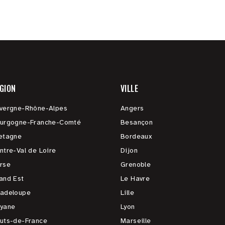
GION
VILLE
vergne-Rhône-Alpes
Angers
urgogne-Franche-Comté
Besançon
etagne
Bordeaux
ntre-Val de Loire
Dijon
rse
Grenoble
and Est
Le Havre
adeloupe
Lille
yane
Lyon
uts-de-France
Marseille