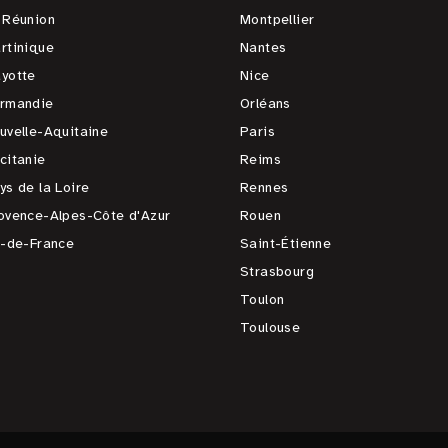
 Réunion
Montpellier
rtinique
Nantes
yotte
Nice
rmandie
Orléans
uvelle-Aquitaine
Paris
citanie
Reims
ys de la Loire
Rennes
ovence-Alpes-Côte d'Azur
Rouen
e-de-France
Saint-Étienne
Strasbourg
Toulon
Toulouse