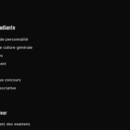
tudiante
de personnalité
e culture générale
es
ent
ux concours
sociative
ieur
tats des examens