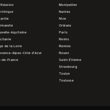
 Réunion
Montpellier
rtinique
Nantes
yotte
Nice
rmandie
Orléans
uvelle-Aquitaine
Paris
citanie
Reims
ys de la Loire
Rennes
ovence-Alpes-Côte d'Azur
Rouen
e-de-France
Saint-Étienne
Strasbourg
Toulon
Toulouse