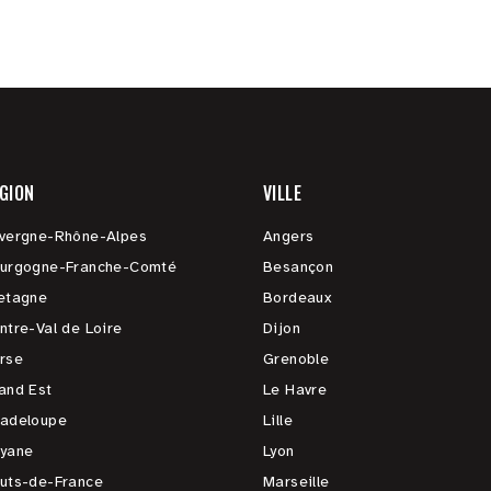
GION
VILLE
vergne-Rhône-Alpes
Angers
urgogne-Franche-Comté
Besançon
etagne
Bordeaux
ntre-Val de Loire
Dijon
rse
Grenoble
and Est
Le Havre
adeloupe
Lille
yane
Lyon
uts-de-France
Marseille