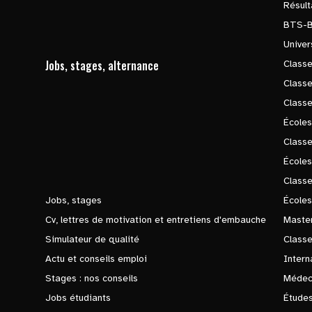
Résul
BTS-
Univer
Jobs, stages, alternance
Classe
Class
Class
Écoles
Classe
École
Class
Jobs, stages
Écoles
Cv, lettres de motivation et entretiens d'embauche
Master
Simulateur de qualité
Class
Actu et conseils emploi
Intern
Stages : nos conseils
Médec
Jobs étudiants
Études