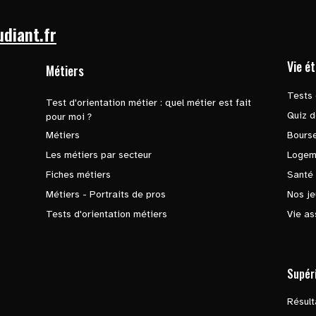
udiant.fr
Vie é
Métiers
Tests 
Test d'orientation métier : quel métier est fait
Quiz d
pour moi ?
Métiers
Bours
Les métiers par secteur
Logem
Fiches métiers
Santé
Métiers - Portraits de pros
Nos je
Tests d'orientation métiers
Vie as
Supér
Résul