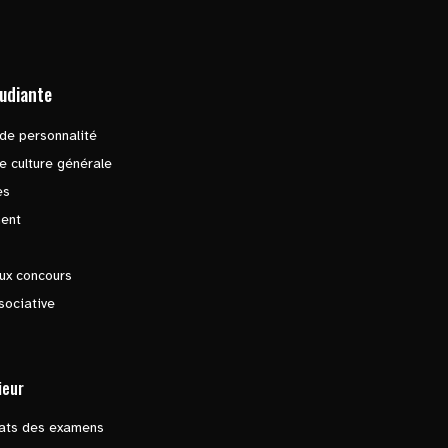
tudiante
de personnalité
e culture générale
es
ent
ux concours
sociative
ieur
tats des examens