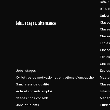
Résul
BTS-
Univer
Jobs, stages, alternance
Classe
Class
Class
Écoles
Classe
École
Class
Jobs, stages
Écoles
Cv, lettres de motivation et entretiens d'embauche
Master
Simulateur de qualité
Class
Actu et conseils emploi
Intern
Stages : nos conseils
Médec
Jobs étudiants
Études