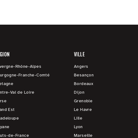
GION
VILLE
vergne-Rhône-Alpes
Angers
urgogne-Franche-Comté
Besançon
etagne
Bordeaux
ntre-Val de Loire
Dijon
rse
Grenoble
and Est
Le Havre
adeloupe
Lille
yane
Lyon
uts-de-France
Marseille