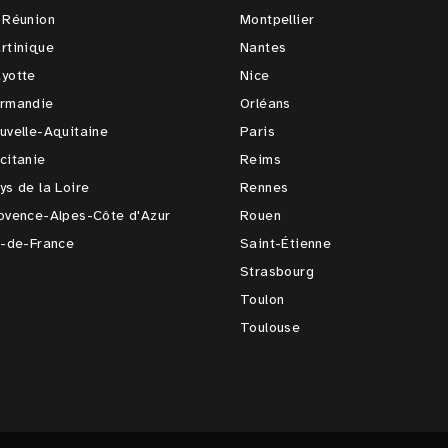
 Réunion
Montpellier
rtinique
Nantes
yotte
Nice
rmandie
Orléans
uvelle-Aquitaine
Paris
citanie
Reims
ys de la Loire
Rennes
ovence-Alpes-Côte d'Azur
Rouen
e-de-France
Saint-Étienne
Strasbourg
Toulon
Toulouse