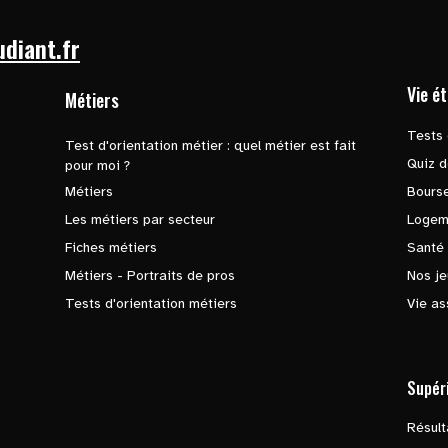
udiant.fr
Vie é
Métiers
Tests 
Test d'orientation métier : quel métier est fait
Quiz d
pour moi ?
Métiers
Bours
Les métiers par secteur
Logem
Fiches métiers
Santé
Métiers - Portraits de pros
Nos je
Tests d'orientation métiers
Vie as
Supér
Résul